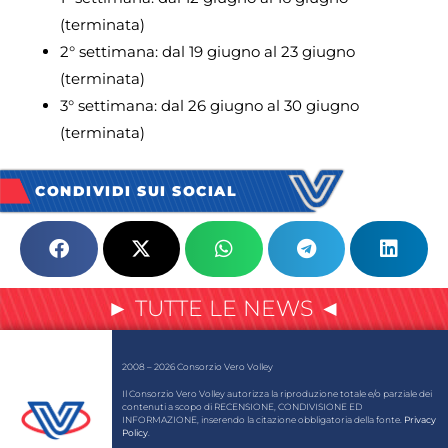
(terminata)
2° settimana: dal 19 giugno al 23 giugno
(terminata)
3° settimana: dal 26 giugno al 30 giugno
(terminata)
CONDIVIDI SUI SOCIAL
► TUTTE LE NEWS ◄
2008 – 2026 Consorzio Vero Volley
Il Consorzio Vero Volley autorizza la riproduzione totale e/o parziale dei
contenuti a scopo di RECENSIONE, CONDIVISIONE ED
INFORMAZIONE, inserendo la citazione obbligatoria della fonte.
Privacy
Policy
.