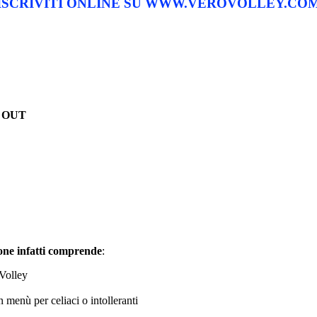
ISCRIVITI ONLINE SU WWW.VEROVOLLEY.CO
 OUT
ione infatti comprende
:
 Volley
 menù per celiaci o intolleranti