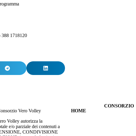
l programma
) 388 1718120
CONSORZIO
onsorzio Vero Volley
HOME
CHI SIAMO
TUTTE LE
SPORT
ero Volley autorizza la
NEWS
INNOVAZIO
tale e/o parziale dei contenuti a
VIENI
RESPONSABI
ECENSIONE, CONDIVISIONE
ALLA
SOCIALE