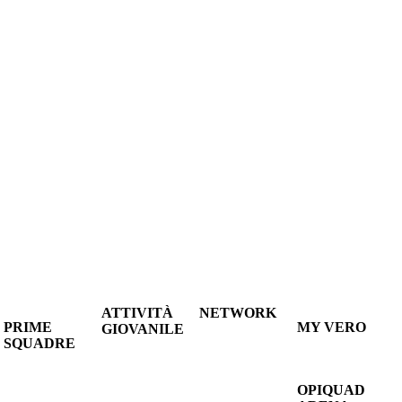
ATTIVITÀ
NETWORK
PRIME
MY VERO
GIOVANILE
LE
SQUADRE
ACCEDI
LE
SOCIETÀ
A1
CONTATTACI
NE
SOCIETÀ
CONVENZIONATE
FEMMINILE
LITÀ
DEL
CONTATTA
OPIQUAD
SUPERLEGA
CONSORZIO
IL