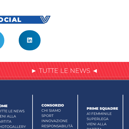
SOCIAL
► TUTTE LE NEWS ◄
CONSORZIO
OME
PRIME SQUADRE
CHI SIAMO
UTTE LE NEWS
A1 FEMMINILE
SPORT
IENI ALLA
SUPERLEGA
INNOVAZIONE
ARTITA
VIENI ALLA
RESPONSABILITÀ
HOTOGALLERY