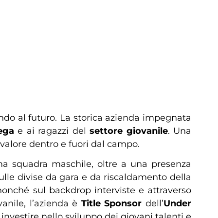
do al futuro. La storica azienda impegnata
ega
e ai ragazzi del
settore giovanile
. Una
 valore dentro e fuori dal campo.
ima squadra maschile, oltre a una presenza
sulle divise da gara e da riscaldamento della
onché sul backdrop interviste e attraverso
ovanile, l’azienda è
Title Sponsor
dell’
Under
nvestire nello sviluppo dei giovani talenti e