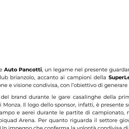
e
Auto Pancotti
, un legame nel presente guardan
club brianzolo, accanto ai campioni della
SuperL
ne e visione condivisa, con l’obiettivo di generare
à del brand durante le gare casalinghe della pr
 Monza. Il logo dello sponsor, infatti, è presente 
ampo e aerei durante le partite di campionato, n
ll’Opiquad Arena. Per quanto riguarda il settore gi
 Un impegno che conferma la volontà condivisa di i