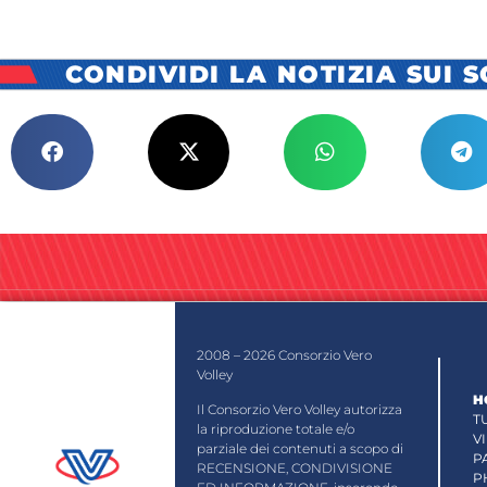
CONDIVIDI LA NOTIZIA SUI 
2008 – 2026 Consorzio Vero
Volley
H
Il Consorzio Vero Volley autorizza
T
la riproduzione totale e/o
V
parziale dei contenuti a scopo di
P
RECENSIONE, CONDIVISIONE
P