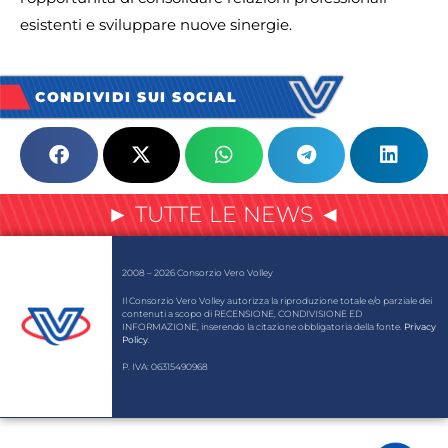
esistenti e sviluppare nuove sinergie.
CONDIVIDI SUI SOCIAL
► TUTTE LE NEWS ◄
2008 – 2026 Consorzio Vero Volley
Il Consorzio Vero Volley autorizza la riproduzione totale e/o parziale dei
contenuti a scopo di RECENSIONE, CONDIVISIONE ED
INFORMAZIONE, inserendo la citazione obbligatoria della fonte.
Privacy
Policy
.
P. IVA: 06315490968