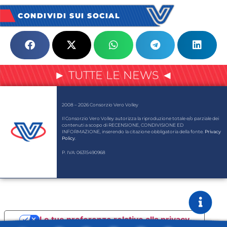
CONDIVIDI SUI SOCIAL
► TUTTE LE NEWS ◄
2008 – 2026 Consorzio Vero Volley
Il Consorzio Vero Volley autorizza la riproduzione totale e/o parziale dei
contenuti a scopo di RECENSIONE, CONDIVISIONE ED
INFORMAZIONE, inserendo la citazione obbligatoria della fonte.
Privacy
Policy
.
P. IVA: 06315490968
Le tue preferenze relative alla privacy