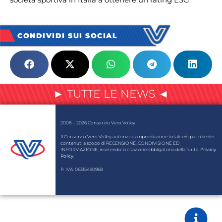
CONDIVIDI SUI SOCIAL
► TUTTE LE NEWS ◄
2008 – 2026 Consorzio Vero Volley
Il Consorzio Vero Volley autorizza la riproduzione totale e/o parziale dei
contenuti a scopo di RECENSIONE, CONDIVISIONE ED
INFORMAZIONE, inserendo la citazione obbligatoria della fonte.
Privacy
Policy
.
P. IVA: 06315490968