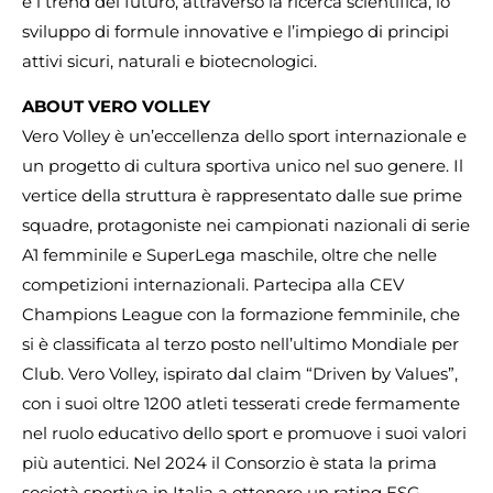
e i trend del futuro, attraverso la ricerca scientifica, lo
sviluppo di formule innovative e l’impiego di principi
attivi sicuri, naturali e biotecnologici.
ABOUT VERO VOLLEY
Vero Volley è un’eccellenza dello sport internazionale e
un progetto di cultura sportiva unico nel suo genere. Il
vertice della struttura è rappresentato dalle sue prime
squadre, protagoniste nei campionati nazionali di serie
A1 femminile e SuperLega maschile, oltre che nelle
competizioni internazionali. Partecipa alla CEV
Champions League con la formazione femminile, che
si è classificata al terzo posto nell’ultimo Mondiale per
Club. Vero Volley, ispirato dal claim “Driven by Values”,
con i suoi oltre 1200 atleti tesserati crede fermamente
nel ruolo educativo dello sport e promuove i suoi valori
più autentici. Nel 2024 il Consorzio è stata la prima
società sportiva in Italia a ottenere un rating ESG.