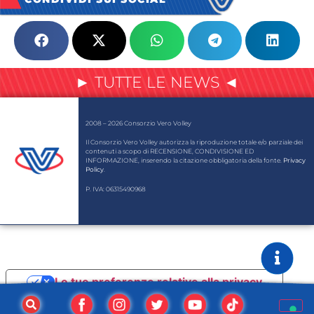
► TUTTE LE NEWS ◄
2008 – 2026 Consorzio Vero Volley
Il Consorzio Vero Volley autorizza la riproduzione totale e/o parziale dei
contenuti a scopo di RECENSIONE, CONDIVISIONE ED
INFORMAZIONE, inserendo la citazione obbligatoria della fonte.
Privacy
Policy
.
P. IVA: 06315490968
Le tue preferenze relative alla privacy
Informativa sulla raccolta