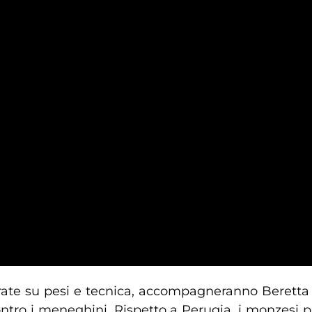
turate su pesi e tecnica, accompagneranno Berett
tro i meneghini. Rispetto a Perugia, i monzesi pu