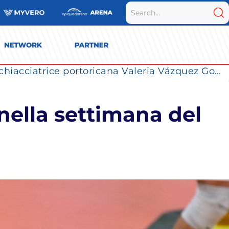
La Numia Vero Volley completa il roster: la schiacciatrice portoricana Valeria Vázquez Gomez è l’ultimo innesto di Milano per la stagione 2026/2027
 nella settimana del