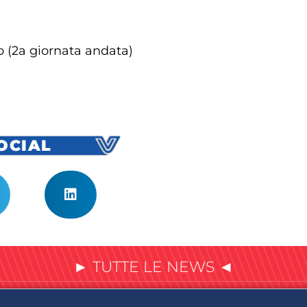
o (2a giornata andata)
SOCIAL
► TUTTE LE NEWS ◄