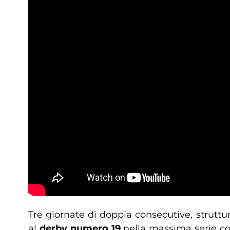
Tre giornate di doppia consecutive, strut
al
derby numero 19
nella massima serie con