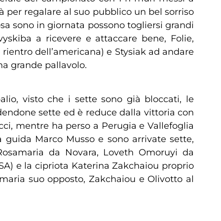
à per regalare al suo pubblico un bel sorriso
osa sono in giornata possono togliersi grandi
vyskiba a ricevere e attaccare bene, Folie,
 rientro dell’americana) e Stysiak ad andare
na grande pallavolo.
lio, visto che i sette sono già bloccati, le
endone sette ed è reduce dalla vittoria con
cci, mentre ha perso a Perugia e Vallefoglia
la guida Marco Musso e sono arrivate sette,
na Rosamaria da Novara, Loveth Omoruyi da
SA) e la cipriota Katerina Zakchaiou proprio
amaria suo opposto, Zakchaiou e Olivotto al