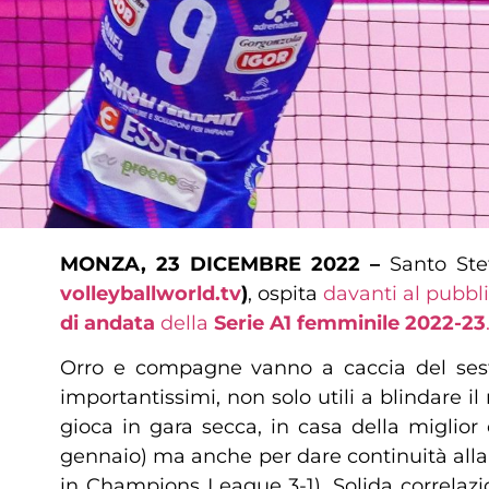
MONZA, 23 DICEMBRE 2022 –
Santo Ste
volleyballworld.tv
)
, ospita
davanti al pubbli
di andata
della
Serie A1 femminile 2022-23
Orro e compagne vanno a caccia del sesto
importantissimi, non solo utili a blindare i
gioca in gara secca, in casa della miglior 
gennaio) ma anche per dare continuità alla s
in Champions League 3-1). Solida correlaz