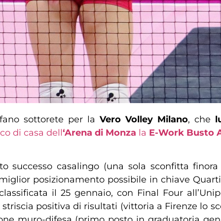
fano sottorete per la
Vero Volley Milano
, che
l
co di casa dell
‘Arena di Monza
la
E-Work Busto A
.
 successo casalingo (una sola sconfitta finora 
l miglior posizionamento possibile in chiave Quarti 
classificata il 25 gennaio, con Final Four all’Un
triscia positiva di risultati (vittoria a Firenze 
ione muro-difesa (primo posto in graduatoria ge