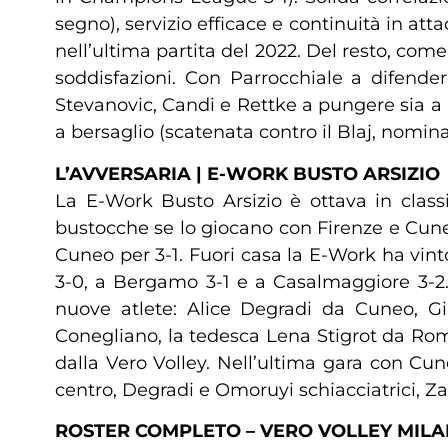
segno), servizio efficace e continuità in at
nell’ultima partita del 2022. Del resto, com
soddisfazioni. Con Parrocchiale a difender
Stevanovic, Candi e Rettke a pungere sia a 
a bersaglio (scatenata contro il Blaj, nomi
L’AVVERSARIA | E-WORK BUSTO ARSIZIO
La E-Work Busto Arsizio è ottava in classif
bustocche se lo giocano con Firenze e Cune
Cuneo per 3-1. Fuori casa la E-Work ha vint
3-0, a Bergamo 3-1 e a Casalmaggiore 3-2. 
nuove atlete: Alice Degradi da Cuneo, Gi
Conegliano, la tedesca Lena Stigrot da Roma
dalla Vero Volley. Nell’ultima gara con Cu
centro, Degradi e Omoruyi schiacciatrici, Za
ROSTER COMPLETO – VERO VOLLEY MIL