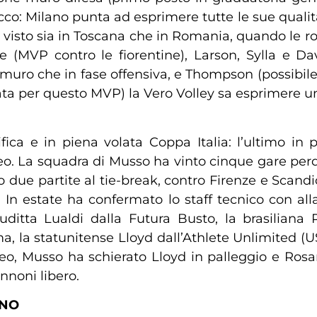
tacco: Milano punta ad esprimere tutte le sue qualit
e visto sia in Toscana che in Romania, quando le r
e (MVP contro le fiorentine), Larson, Sylla e Da
muro che in fase offensiva, e Thompson (possibile
nata per questo MVP) la Vero Volley sa esprimere u
ica e in piena volata Coppa Italia: l’ultimo in pa
o. La squadra di Musso ha vinto cinque gare perd
o due partite al tie-break, contro Firenze e Scandi
In estate ha confermato lo staff tecnico con al
uditta Lualdi dalla Futura Busto, la brasilia
, la statunitense Lloyd dall’Athlete Unlimited (U
neo, Musso ha schierato Lloyd in palleggio e Ros
nnoni libero.
ANO