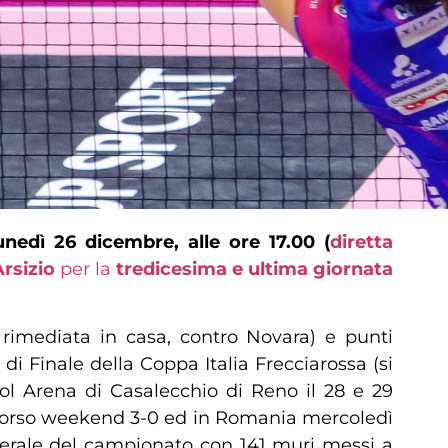
unedì 26 dicembre, alle ore 17.00 (
diretta
rsizio
per la
tredicesima e ultima giornata
rimediata in casa, contro Novara) e punti
di Finale della Coppa Italia Frecciarossa (si
ipol Arena di Casalecchio di Reno il 28 e 29
lo scorso weekend 3-0 ed in Romania mercoledì
nerale del campionato con 141 muri messi a