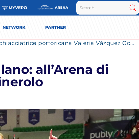
La Numia Vero Volley completa il roster: la schiacciatrice portoricana Valeria Vázquez Gomez è l’ultimo innesto di Milano per la stagione 2026/2027
lano: all’Arena di
inerolo