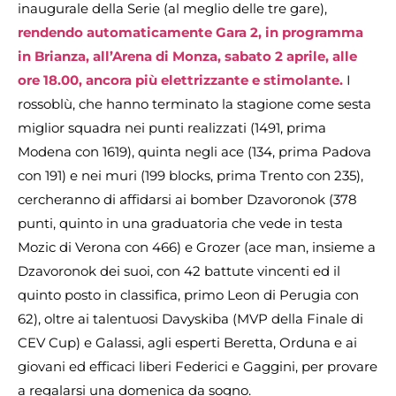
inaugurale della Serie (al meglio delle tre gare),
rendendo automaticamente Gara 2, in programma
in Brianza, all’Arena di Monza, sabato 2 aprile, alle
ore 18.00, ancora più elettrizzante e stimolante.
I
rossoblù, che hanno terminato la stagione come sesta
miglior squadra nei punti realizzati (1491, prima
Modena con 1619), quinta negli ace (134, prima Padova
con 191) e nei muri (199 blocks, prima Trento con 235),
cercheranno di affidarsi ai bomber Dzavoronok (378
punti, quinto in una graduatoria che vede in testa
Mozic di Verona con 466) e Grozer (ace man, insieme a
Dzavoronok dei suoi, con 42 battute vincenti ed il
quinto posto in classifica, primo Leon di Perugia con
62), oltre ai talentuosi Davyskiba (MVP della Finale di
CEV Cup) e Galassi, agli esperti Beretta, Orduna e ai
giovani ed efficaci liberi Federici e Gaggini, per provare
a regalarsi una domenica da sogno.