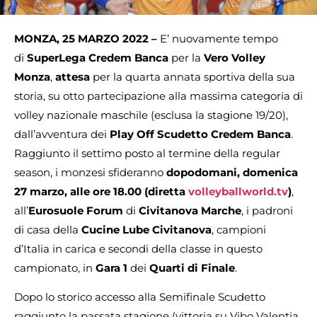
MONZA, 25 MARZO 2022 –
E’ nuovamente tempo
di
SuperLega Credem Banca
per la
Vero Volley
Monza
,
attesa
per la quarta annata sportiva della sua
storia, su otto partecipazione alla massima categoria di
volley nazionale maschile (esclusa la stagione 19/20),
dall’avventura dei
Play Off Scudetto Credem Banca
.
Raggiunto il settimo posto al termine della regular
season, i monzesi sfideranno
dopodomani,
domenica
27 marzo, alle ore 18.00
(diretta
volleyballworld.tv
)
,
all’
Eurosuole Forum
di
Civitanova Marche
, i padroni
di casa della
Cucine Lube Civitanova
, campioni
d’Italia in carica e secondi della classe in questo
campionato, in
Gara 1
dei
Quarti di Finale
.
Dopo lo storico accesso alla Semifinale Scudetto
raggiunto la passata stagione (vittoria su Vibo Valentia