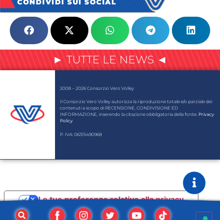
CONDIVIDI SUI SOCIAL
► TUTTE LE NEWS ◄
2008 – 2026 Consorzio Vero Volley
Il Consorzio Vero Volley autorizza la riproduzione totale e/o parziale dei
contenuti a scopo di RECENSIONE, CONDIVISIONE ED
INFORMAZIONE, inserendo la citazione obbligatoria della fonte.
Privacy
Policy
.
P. IVA: 06315490968
Le tue preferenze relative alla privacy
Informativa sulla raccolta