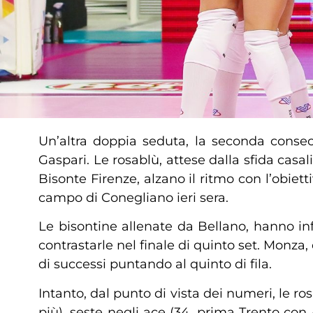
Un’altra doppia seduta, la seconda consecu
Gaspari. Le rosablù, attese dalla sfida ca
Bisonte Firenze, alzano il ritmo con l’obiet
campo di Conegliano ieri sera.
Le bisontine allenate da Bellano, hanno inf
contrastarle nel finale di quinto set. Monza
di successi puntando al quinto di fila.
Intanto, dal punto di vista dei numeri, le r
più), seste negli ace (34, prima Trento con 