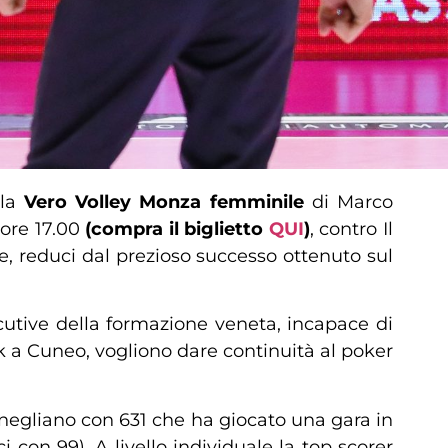
 la
Vero Volley Monza femminile
di Marco
 ore 17.00
(compra il biglietto
QUI
)
, contro Il
ne, reduci dal prezioso successo ottenuto sul
ecutive della formazione veneta, incapace di
ak a Cuneo, vogliono dare continuità al poker
Conegliano con 631 che ha giocato una gara in
 con 99). A livello individuale la top scorer