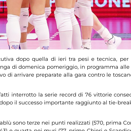
tiva dopo quella di ieri tra pesi e tecnica, per
salinga di domenica pomeriggio, in programma alle
tivo di arrivare preparate alla gara contro le tosca
atti interrotto la serie record di 76 vittorie cons
, dopo il successo importante raggiunto al tie-bre
osablù sono terze nei punti realizzati (570, prima 
43) e quarta nei muri (77, prime Chieri e Scandicci