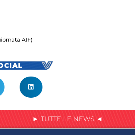
giornata A1F)
SOCIAL
► TUTTE LE NEWS ◄