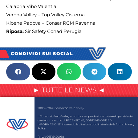
Calabria Vibo Valentia
Verona Volley – Top Volley Cisterna
Kioene Padova – Consar RCM Ravenna
Riposa:
Sir Safety Conad Perugia
CONDIVIDI SUI SOCIAL
► TUTTE LE NEWS ◄
2008 – 2026 Consorzio Vero Volley
Il Consorzio Vero Volley autorizza la riproduzione totale e/o parziale dei
contenuti a scopo di RECENSIONE, CONDIVISIONE ED
INFORMAZIONE, inserendo la citazione obbligatoria della fonte.
Privacy
Policy
.
P. IVA: 06315490968