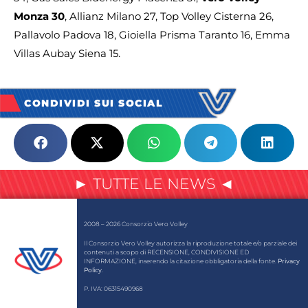
Monza 30
, Allianz Milano 27, Top Volley Cisterna 26,
Pallavolo Padova 18, Gioiella Prisma Taranto 16, Emma
Villas Aubay Siena 15.
CONDIVIDI SUI SOCIAL
► TUTTE LE NEWS ◄
2008 – 2026 Consorzio Vero Volley
Il Consorzio Vero Volley autorizza la riproduzione totale e/o parziale dei
contenuti a scopo di RECENSIONE, CONDIVISIONE ED
INFORMAZIONE, inserendo la citazione obbligatoria della fonte.
Privacy
Policy
.
P. IVA: 06315490968