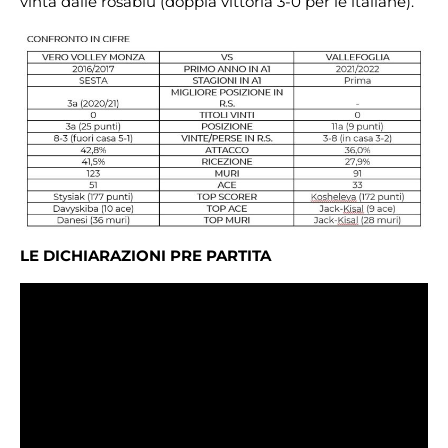
vinta dalle rosablù (doppia vittoria 3-0 per le italiane).
LE DICHIARAZIONI PRE PARTITA