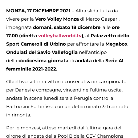
MONZA, 17 DICEMBRE 2021 –
Altra sfida tutta da
vivere per la
Vero Volley Monza
di Marco Gaspari,
impegnata
domani, sabato 18 dicembre
, alle
ore
17.00
(diretta
volleyballworld.tv
)
, al
Palazzetto dello
Sport Carneroli di Urbino
per affrontare la
Megabox
Ondulati del Savio Vallefoglia
nell’anticipo
della
dodicesima giornata
di
andata
della
Serie A1
femminile 2021-2022.
Obiettivo settima vittoria consecutiva in campionato
per Danesi e compagne, vincenti nell’ultima uscita,
andata in scena lunedì sera a Perugia contro la
Bartoccini Fortinfissi, con un determinato 3-1 centrato
in rimonta.
Per le monzesi, attese martedì dall’ultima gara del
girone di andata della Pool B della CEV Champions