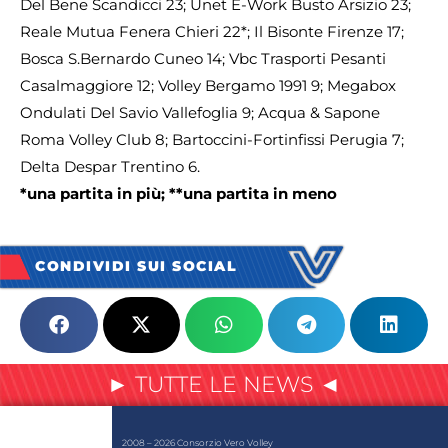
Del Bene Scandicci 23; Unet E-Work Busto Arsizio 23;
Reale Mutua Fenera Chieri 22*; Il Bisonte Firenze 17;
Bosca S.Bernardo Cuneo 14; Vbc Trasporti Pesanti
Casalmaggiore 12; Volley Bergamo 1991 9; Megabox
Ondulati Del Savio Vallefoglia 9; Acqua & Sapone
Roma Volley Club 8; Bartoccini-Fortinfissi Perugia 7;
Delta Despar Trentino 6.
*una partita in più; **una partita in meno
CONDIVIDI SUI SOCIAL
► TUTTE LE NEWS ◄
2008 – 2026 Consorzio Vero Volley