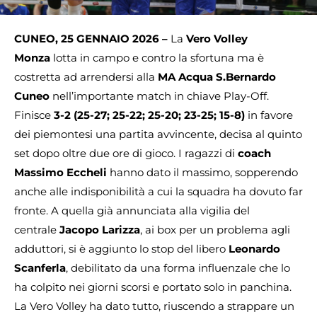
CUNEO, 25 GENNAIO 2026 –
La
Vero Volley
Monza
lotta in campo e contro la sfortuna ma è
costretta ad arrendersi alla
MA Acqua S.Bernardo
Cuneo
nell’importante match in chiave Play-Off.
Finisce
3-2 (25-27; 25-22; 25-20; 23-25; 15-8)
in favore
dei piemontesi una partita avvincente, decisa al quinto
set dopo oltre due ore di gioco. I ragazzi di
coach
Massimo Eccheli
hanno dato il massimo, sopperendo
anche alle indisponibilità a cui la squadra ha dovuto far
fronte. A quella già annunciata alla vigilia del
centrale
Jacopo Larizza
, ai box per un problema agli
adduttori, si è aggiunto lo stop del libero
Leonardo
Scanferla
, debilitato da una forma influenzale che lo
ha colpito nei giorni scorsi e portato solo in panchina.
La Vero Volley ha dato tutto, riuscendo a strappare un