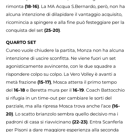
rimonta
(18-16)
. La MA Acqua S.Bernardo, però, non ha
alcuna intenzione di dilapidare il vantaggio acquisito,
ricomincia a spingere e alla fine può festeggiare per la
conquista del set
(25-20)
.
QUARTO SET
Cuneo vuole chiudere la partita, Monza non ha alcuna
intenzione di uscire sconfitta. Ne viene fuori un set
agonisticamente avvincente, con le due squadre a
rispondere colpo su colpo. La Vero Volley è avanti a
metà frazione
(15-17)
, Mosca atterra il primo tempo
del
16-18
e Beretta mura per il
16-19
. Coach Battocchio
si rifugia in un time-out per cambiare le sorti del
parziale, ma alla ripresa Mosca trova anche l’ace
(16-
20)
. Lo scatto brianzolo sembra quello decisivo ma i
padroni di casa si riavvicinano
(22-23)
. Entra Scanferla
per Pisoni a dare maggiore esperienza alla seconda