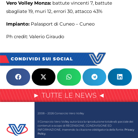
Vero Volley Monza:
battute vincenti 7, battute
sbagliate 19, muri 12, errori 30, attacco 43%
Impianto:
Palasport di Cuneo – Cuneo
Ph credit: Valerio Giraudo
CONDIVIDI SUI SOCIAL
► TUTTE LE NEWS ◄
2008 – 2026 Consorzio Vero Volley
Il Consorzio Vero Volley autorizza la riproduzione totale e/o parziale dei
contenuti a scopo di RECENSIONE, CONDIVISIONE ED
INFORMAZIONE, inserendo la citazione obbligatoria della fonte.
Privacy
Policy
.