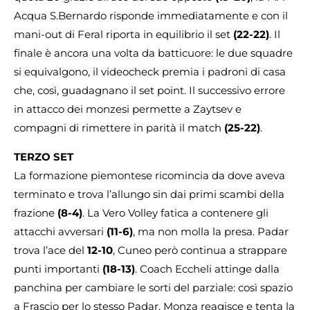
Acqua S.Bernardo risponde immediatamente e con il
mani-out di Feral riporta in equilibrio il set
(22-22)
. Il
finale è ancora una volta da batticuore: le due squadre
si equivalgono, il videocheck premia i padroni di casa
che, così, guadagnano il set point. Il successivo errore
in attacco dei monzesi permette a Zaytsev e
compagni di rimettere in parità il match
(25-22)
.
TERZO SET
La formazione piemontese ricomincia da dove aveva
terminato e trova l’allungo sin dai primi scambi della
frazione
(8-4)
. La Vero Volley fatica a contenere gli
attacchi avversari
(11-6)
, ma non molla la presa. Padar
trova l’ace del
12-10
, Cuneo però continua a strappare
punti importanti
(18-13)
. Coach Eccheli attinge dalla
panchina per cambiare le sorti del parziale: così spazio
a Frascio per lo stesso Padar, Monza reagisce e tenta la