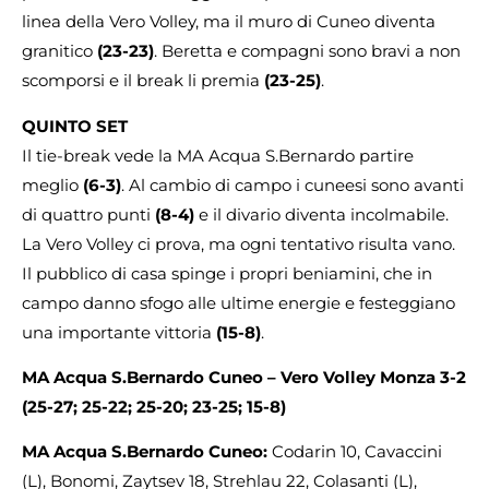
linea della Vero Volley, ma il muro di Cuneo diventa
granitico
(23-23)
. Beretta e compagni sono bravi a non
scomporsi e il break li premia
(23-25)
.
QUINTO SET
Il tie-break vede la MA Acqua S.Bernardo partire
meglio
(6-3)
. Al cambio di campo i cuneesi sono avanti
di quattro punti
(8-4)
e il divario diventa incolmabile.
La Vero Volley ci prova, ma ogni tentativo risulta vano.
Il pubblico di casa spinge i propri beniamini, che in
campo danno sfogo alle ultime energie e festeggiano
una importante vittoria
(15-8)
.
MA Acqua S.Bernardo Cuneo – Vero Volley Monza
3-2
(25-27;
25-22; 25-20;
23-25; 15-8)
MA Acqua S.Bernardo Cuneo:
Codarin 10, Cavaccini
(L), Bonomi, Zaytsev 18, Strehlau 22, Colasanti (L),