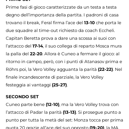
Prime fasi di gioco caratterizzate da un testa a testa
degno dell’importanza della partita. I padroni di casa
trovano il break, Feral firma l’ace del
13-10
che porta le
due squadre al time-out richiesto da coach Eccheli.
Capitan Beretta prova a dare una scossa ai suoi con
l’attacco del
17-14
, il suo collega di reparto Mosca mura
la palla del
22-20
. Allora è Cuneo a fermare il gioco: al
ritorno in campo, però, con i punti di Atanasov prima e
Röhrs poi, la Vero Volley agguanta la parità
(22-22)
. Nel
finale incandescente di parziale, la Vero Volley
festeggia ai vantaggi
(25-27)
.
SECONDO SET
Cuneo parte bene
(12-10)
, ma la Vero Volley trova con
l’attacco di Padar la parità
(13-13)
. Si prosegue punto a
punto per tutta la metà del set: Monza tocca per prima
quota 20 grazie all’ace del suo opposto
(19-20)
, la MA