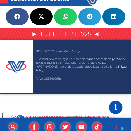
► TUTTE LE NEWS ◄
2008 – 2026 Consorzio Vero Volley
Il Consorzio Vero Volley autorizza la riproduzione totale e/o parziale dei
contenuti a scopo di RECENSIONE, CONDIVISIONE ED
INFORMAZIONE, inserendo la citazione obbligatoria della fonte.
Privacy
Policy
.
P. IVA: 06315490968
Le tue preferenze relative alla privacy
Informativa sulla raccolta