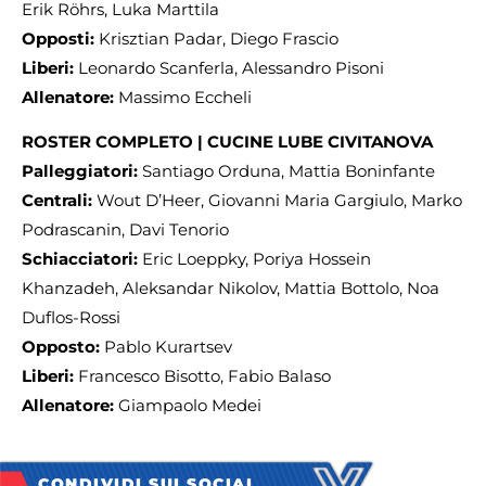
Erik Röhrs, Luka Marttila
Opposti:
Krisztian Padar, Diego Frascio
Liberi:
Leonardo Scanferla, Alessandro Pisoni
Allenatore:
Massimo Eccheli
ROSTER COMPLETO |
CUCINE LUBE CIVITANOVA
Palleggiatori:
Santiago Orduna, Mattia Boninfante
Centrali:
Wout D’Heer, Giovanni Maria Gargiulo, Marko
Podrascanin, Davi Tenorio
Schiacciatori:
Eric Loeppky, Poriya Hossein
Khanzadeh, Aleksandar Nikolov, Mattia Bottolo, Noa
Duflos-Rossi
Opposto:
Pablo Kurartsev
Liberi:
Francesco Bisotto, Fabio Balaso
Allenatore:
Giampaolo Medei
CONDIVIDI SUI SOCIAL