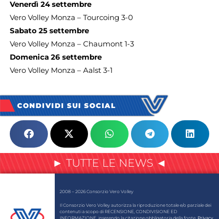
Venerdì 24 settembre
Vero Volley Monza – Tourcoing 3-0
Sabato 25 settembre
Vero Volley Monza – Chaumont 1-3
Domenica 26 settembre
Vero Volley Monza – Aalst 3-1
CONDIVIDI SUI SOCIAL
► TUTTE LE NEWS ◄
2008 – 2026 Consorzio Vero Volley
Il Consorzio Vero Volley autorizza la riproduzione totale e/o parziale dei
contenuti a scopo di RECENSIONE, CONDIVISIONE ED
INFORMAZIONE, inserendo la citazione obbligatoria della fonte.
Privacy