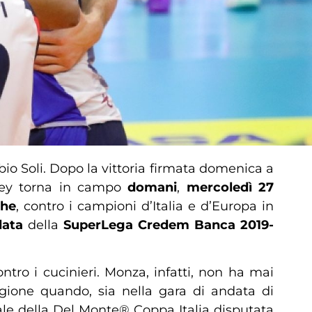
bio Soli. Dopo la vittoria firmata domenica a
lley torna in campo
domani
,
mercoledì 27
che
, contro i campioni d’Italia e d’Europa in
data
della
SuperLega Credem Banca 2019-
tro i cucinieri. Monza, infatti, non ha mai
agione quando, sia nella gara di andata di
ale della Del Monte® Coppa Italia disputata