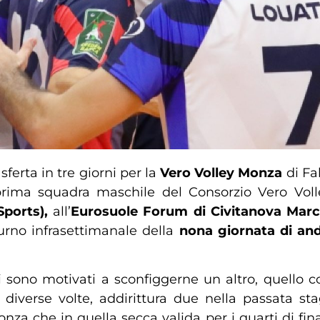
ferta in tre giorni per la
Vero Volley Monza
di Fa
 prima squadra maschile del Consorzio Vero Vo
Sports),
all’
Eurosuole Forum di Civitanova Mar
turno infrasettimanale della
nona giornata di an
sono motivati a sconfiggerne un altro, quello con
 diverse volte, addirittura due nella passata st
za che in quella secca valida per i quarti di fin