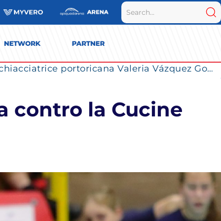
La Numia Vero Volley completa il roster: la schiacciatrice portoricana Valeria Vázquez Gomez è l’ultimo innesto di Milano per la stagione 2026/2027
a contro la Cucine