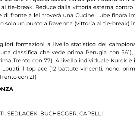
l tie-break. Reduce dalla vittoria esterna contro i 
e di fronte a lei troverà una Cucine Lube finora i
o solo un punto a Ravenna (vittoria al tie-break) 
liori formazioni a livello statistico del campio
 una classifica che vede prima Perugia con 561),
ma Trento con 77). A livello individuale Kurek è i
 Louati il top ace (12 battute vincenti, nono, pri
Trento con 21).
ONZA
ATI, SEDLACEK, BUCHEGGER, CAPELLI