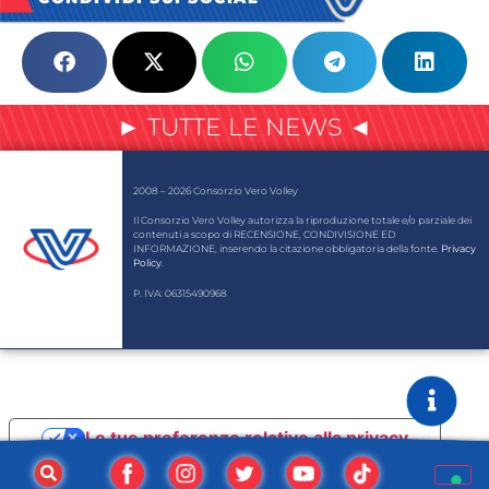
► TUTTE LE NEWS ◄
2008 – 2026 Consorzio Vero Volley
Il Consorzio Vero Volley autorizza la riproduzione totale e/o parziale dei
contenuti a scopo di RECENSIONE, CONDIVISIONE ED
INFORMAZIONE, inserendo la citazione obbligatoria della fonte.
Privacy
Policy
.
P. IVA: 06315490968
Le tue preferenze relative alla privacy
Informativa sulla raccolta