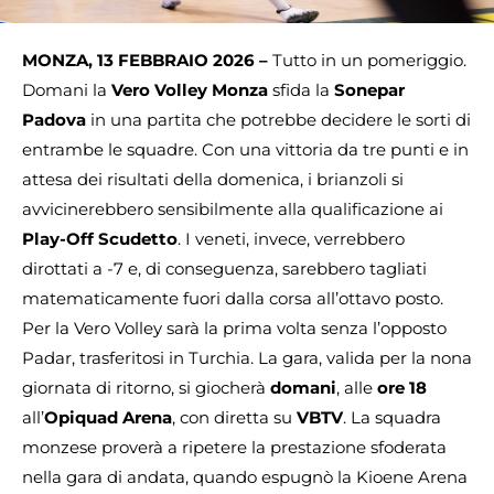
MONZA, 13 FEBBRAIO 2026 –
Tutto in un pomeriggio.
Domani la
Vero Volley Monza
sfida la
Sonepar
Padova
in una partita che potrebbe decidere le sorti di
entrambe le squadre. Con una vittoria da tre punti e in
attesa dei risultati della domenica, i brianzoli si
avvicinerebbero sensibilmente alla qualificazione ai
Play-Off Scudetto
. I veneti, invece, verrebbero
dirottati a -7 e, di conseguenza, sarebbero tagliati
matematicamente fuori dalla corsa all’ottavo posto.
Per la Vero Volley sarà la prima volta senza l’opposto
Padar, trasferitosi in Turchia. La gara, valida per la nona
giornata di ritorno, si giocherà
domani
, alle
ore 18
all’
Opiquad Arena
, con diretta su
VBTV
. La squadra
monzese proverà a ripetere la prestazione sfoderata
nella gara di andata, quando espugnò la Kioene Arena