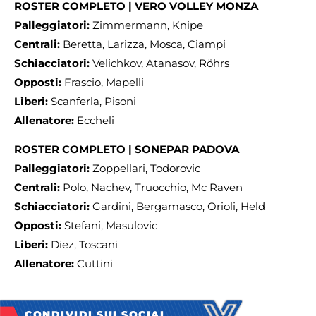
ROSTER COMPLETO | VERO VOLLEY MONZA
Palleggiatori:
Zimmermann, Knipe
Centrali:
Beretta, Larizza, Mosca, Ciampi
Schiacciatori:
Velichkov, Atanasov, Röhrs
Opposti:
Frascio, Mapelli
Liberi:
Scanferla, Pisoni
Allenatore:
Eccheli
ROSTER COMPLETO | SONEPAR PADOVA
Palleggiatori:
Zoppellari, Todorovic
Centrali:
Polo, Nachev, Truocchio, Mc Raven
Schiacciatori:
Gardini, Bergamasco, Orioli, Held
Opposti:
Stefani, Masulovic
Liberi:
Diez, Toscani
Allenatore:
Cuttini
CONDIVIDI SUI SOCIAL