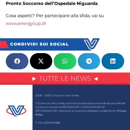
Pronto Soccorso dell’Ospedale Niguarda
.
Cosa aspetti? Per partecipare alla sfida, vai su
www.energycup.it
!
CONDIVIDI SUI SOCIAL
► TUTTE LE NEWS ◄
2008 – 2026 Consorzio Vero Volley
Il Consorzio Vero Volley autorizza la riproduzione totale e/o parziale dei
contenuti a scopo di RECENSIONE, CONDIVISIONE ED
INFORMAZIONE, inserendo la citazione obbligatoria della fonte.
Privacy
Policy
.
P. IVA: 06315490968