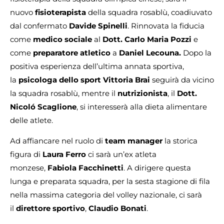
nuovo
fisioterapista
della squadra rosablù, coadiuvato
dal confermato
Davide Spinelli
. Rinnovata la fiducia
come
medico sociale
al
Dott. Carlo Maria Pozzi
e
come
preparatore atletico
a
Daniel Lecouna.
Dopo la
positiva esperienza dell’ultima annata sportiva,
la
psicologa dello sport Vittoria Brai
seguirà da vicino
la squadra rosablù, mentre il
nutrizionista
, il
Dott.
Nicoló Scaglione
, si interesserà alla dieta alimentare
delle atlete.
Ad affiancare nel ruolo di
team manager
la storica
figura di
Laura Ferro
ci sarà un’ex atleta
monzese,
Fabiola Facchinetti
. A dirigere questa
lunga e preparata squadra, per la sesta stagione di fila
nella massima categoria del volley nazionale, ci sarà
il
direttore sportivo
,
Claudio Bonati
.