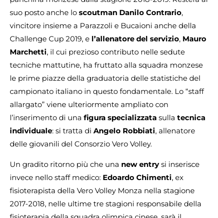
suo posto anche lo
scoutman
Danilo Contrario
,
vincitore insieme a Parazzoli e Bucaioni anche della
Challenge Cup 2019, e
l’allenatore del servizio
,
Mauro
Marchetti
, il cui prezioso contributo nelle sedute
tecniche mattutine, ha fruttato alla squadra monzese
le prime piazze della graduatoria delle statistiche del
campionato italiano in questo fondamentale. Lo “staff
allargato” viene ulteriormente ampliato con
l’inserimento di una
figura specializzata
sulla
tecnica
individuale
: si tratta di
Angelo Robbiati
, allenatore
delle giovanili del Consorzio Vero Volley.
Un gradito ritorno più che una
new entry
si inserisce
invece nello staff medico:
Edoardo Chimenti
, ex
fisioterapista della Vero Volley Monza nella stagione
2017-2018, nelle ultime tre stagioni responsabile della
fisioterapia della squadra olimpica cinese, sarà il