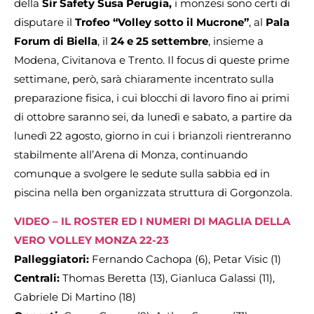
della
Sir Safety Susa Perugia,
i monzesi sono certi di
disputare il
Trofeo “Volley sotto il Mucrone”
, al
Pala
Forum di Biella
, il
24 e 25 settembre
, insieme a
Modena, Civitanova e Trento. Il focus di queste prime
settimane, però, sarà chiaramente incentrato sulla
preparazione fisica, i cui blocchi di lavoro fino ai primi
di ottobre saranno sei, da lunedì e sabato, a partire da
lunedì 22 agosto, giorno in cui i brianzoli rientreranno
stabilmente all’Arena di Monza, continuando
comunque a svolgere le sedute sulla sabbia ed in
piscina nella ben organizzata struttura di Gorgonzola.
VIDEO –
IL ROSTER ED I NUMERI DI MAGLIA DELLA
VERO VOLLEY MONZA 22-23
Palleggiatori:
Fernando Cachopa (6), Petar Visic (1)
Centrali:
Thomas Beretta (13), Gianluca Galassi (11),
Gabriele Di Martino (18)