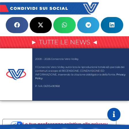
CONDIVIDI SUI SOCIAL
► TUTTE LE NEWS ◄
2008 – 2026 Consorzio Vero Volley
Il Consorzio Vero Volley autorizza la riproduzione totale e/o parziale dei
contenuti a scopo di RECENSIONE, CONDIVISIONE ED
INFORMAZIONE, inserendo la citazione obbligatoria della fonte.
Privacy
Policy
.
P. IVA: 06315490968
Le tue preferenze relative alla privacy