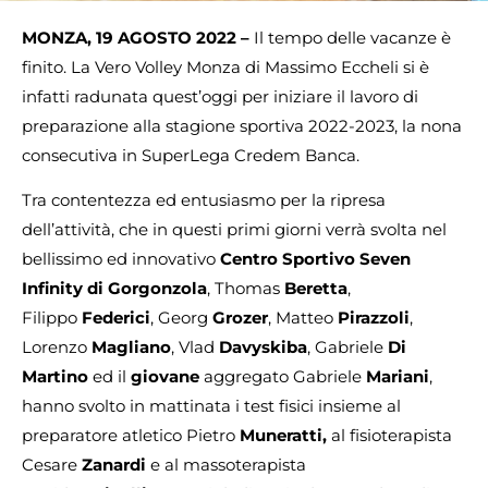
MONZA, 19 AGOSTO 2022 –
Il tempo delle vacanze è
finito. La Vero Volley Monza di Massimo Eccheli si è
infatti radunata quest’oggi per iniziare il lavoro di
preparazione alla stagione sportiva 2022-2023, la nona
consecutiva in SuperLega Credem Banca.
Tra contentezza ed entusiasmo per la ripresa
dell’attività, che in questi primi giorni verrà svolta nel
bellissimo ed innovativo
Centro Sportivo Seven
Infinity di Gorgonzola
, Thomas
Beretta
,
Filippo
Federici
, Georg
Grozer
, Matteo
Pirazzoli
,
Lorenzo
Magliano
, Vlad
Davyskiba
, Gabriele
Di
Martino
ed il
giovane
aggregato Gabriele
Mariani
,
hanno svolto in mattinata i test fisici insieme al
preparatore atletico Pietro
Muneratti,
al fisioterapista
Cesare
Zanardi
e al massoterapista