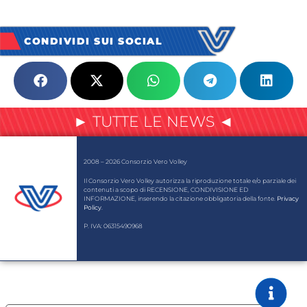
CONDIVIDI SUI SOCIAL
► TUTTE LE NEWS ◄
2008 – 2026 Consorzio Vero Volley
Il Consorzio Vero Volley autorizza la riproduzione totale e/o parziale dei
contenuti a scopo di RECENSIONE, CONDIVISIONE ED
INFORMAZIONE, inserendo la citazione obbligatoria della fonte.
Privacy
Policy
.
P. IVA: 06315490968