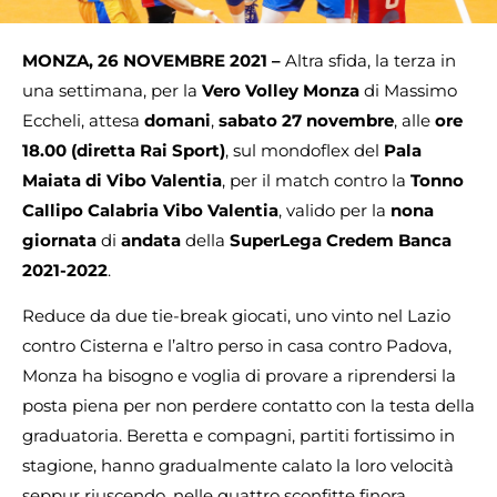
MONZA, 26 NOVEMBRE 2021 –
Altra sfida, la terza in
una settimana, per la
Vero Volley Monza
di Massimo
Eccheli, attesa
domani
,
sabato 27 novembre
, alle
ore
18.00 (diretta Rai Sport)
, sul mondoflex del
Pala
Maiata di Vibo Valentia
, per il match contro la
Tonno
Callipo Calabria Vibo Valentia
, valido per la
nona
giornata
di
andata
della
SuperLega Credem Banca
2021-2022
.
Reduce da due tie-break giocati, uno vinto nel Lazio
contro Cisterna e l’altro perso in casa contro Padova,
Monza ha bisogno e voglia di provare a riprendersi la
posta piena per non perdere contatto con la testa della
graduatoria. Beretta e compagni, partiti fortissimo in
stagione, hanno gradualmente calato la loro velocità
seppur riuscendo, nelle quattro sconfitte finora