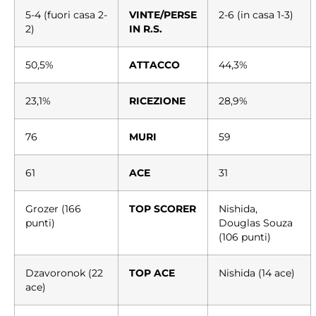
5-4 (fuori casa 2-
VINTE/PERSE
2-6 (in casa 1-3)
2)
IN R.S.
50,5%
ATTACCO
44,3%
23,1%
RICEZIONE
28,9%
76
MURI
59
61
ACE
31
Grozer (166
TOP SCORER
Nishida,
punti)
Douglas Souza
(106 punti)
Dzavoronok (22
TOP ACE
Nishida (14 ace)
ace)