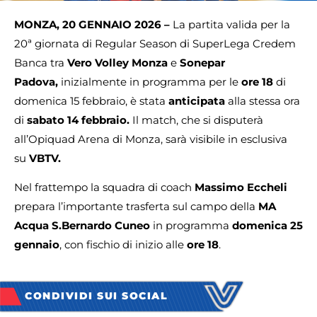
MONZA, 20 GENNAIO 2026 –
La partita valida per la
20ª giornata di Regular Season di SuperLega Credem
Banca tra
Vero Volley Monza
e
Sonepar
Padova,
inizialmente in programma per le
ore 18
di
domenica 15 febbraio, è stata
anticipata
alla stessa ora
di
sabato 14 febbraio.
Il match, che si disputerà
all’Opiquad Arena di Monza, sarà visibile in esclusiva
su
VBTV.
Nel frattempo la squadra di coach
Massimo Eccheli
prepara l’importante trasferta sul campo della
MA
Acqua S.Bernardo Cuneo
in programma
domenica 25
gennaio
, con fischio di inizio alle
ore 18
.
CONDIVIDI SUI SOCIAL