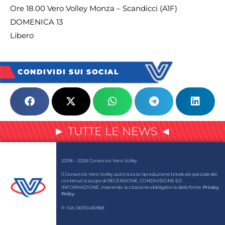
Ore 18.00 Vero Volley Monza – Scandicci (A1F)
DOMENICA 13
Libero
CONDIVIDI SUI SOCIAL
► TUTTE LE NEWS ◄
2008 – 2026 Consorzio Vero Volley
Il Consorzio Vero Volley autorizza la riproduzione totale e/o parziale dei
contenuti a scopo di RECENSIONE, CONDIVISIONE ED
INFORMAZIONE, inserendo la citazione obbligatoria della fonte.
Privacy
Policy
.
P. IVA: 06315490968