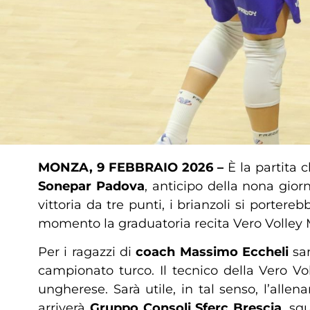
MONZA, 9 FEBBRAIO 2026 –
È la partita 
Sonepar Padova
, anticipo della nona gior
vittoria da tre punti, i brianzoli si porte
momento la graduatoria recita Vero Volley
Per i ragazzi di
coach Massimo Eccheli
sar
campionato turco. Il tecnico della Vero Vol
ungherese. Sarà utile, in tal senso, l’al
arriverà
Gruppo Consoli Sferc Brescia
, sq