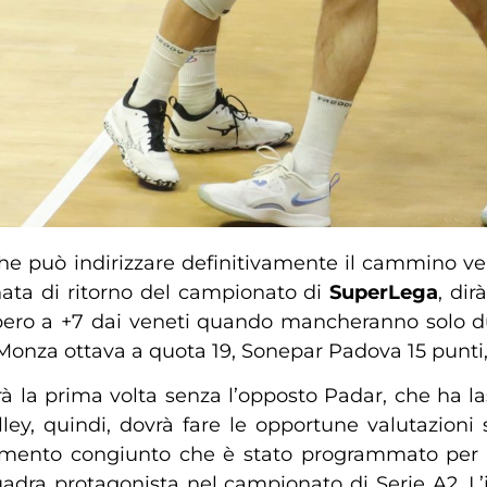
che può indirizzare definitivamente il cammino ve
nata di ritorno del campionato di
SuperLega
, dir
rebbero a +7 dai veneti quando mancheranno solo d
 Monza ottava a quota 19, Sonepar Padova 15 punt
à la prima volta senza l’opposto Padar, che ha la
ley, quindi, dovrà fare le opportune valutazioni 
lenamento congiunto che è stato programmato per
uadra protagonista nel campionato di Serie A2. L’i