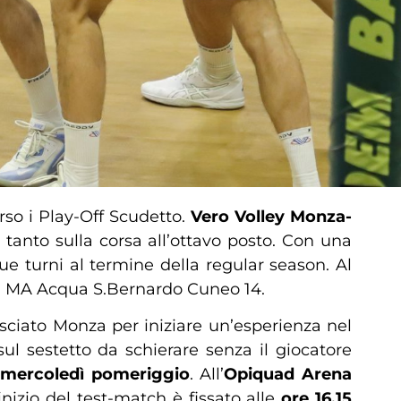
rso i Play-Off Scudetto.
Vero Volley Monza-
à tanto sulla corsa all’ottavo posto. Con una
ue turni al termine della regular season. Al
i, MA Acqua S.Bernardo Cuneo 14.
sciato Monza per iniziare un’esperienza nel
sul sestetto da schierare senza il giocatore
mercoledì pomeriggio
. All’
Opiquad Arena
nizio del test-match è fissato alle
ore 16.15