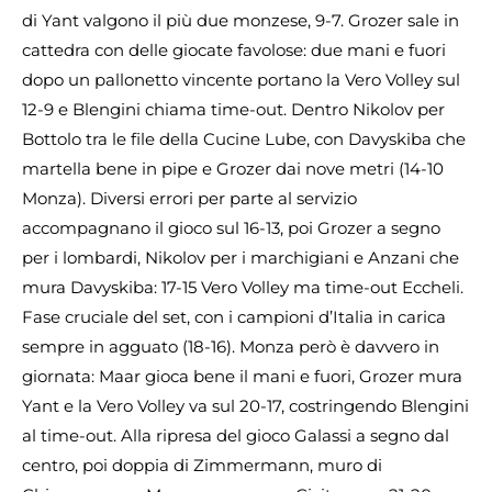
di Yant valgono il più due monzese, 9-7. Grozer sale in
cattedra con delle giocate favolose: due mani e fuori
dopo un pallonetto vincente portano la Vero Volley sul
12-9 e Blengini chiama time-out. Dentro Nikolov per
Bottolo tra le file della Cucine Lube, con Davyskiba che
martella bene in pipe e Grozer dai nove metri (14-10
Monza). Diversi errori per parte al servizio
accompagnano il gioco sul 16-13, poi Grozer a segno
per i lombardi, Nikolov per i marchigiani e Anzani che
mura Davyskiba: 17-15 Vero Volley ma time-out Eccheli.
Fase cruciale del set, con i campioni d’Italia in carica
sempre in agguato (18-16). Monza però è davvero in
giornata: Maar gioca bene il mani e fuori, Grozer mura
Yant e la Vero Volley va sul 20-17, costringendo Blengini
al time-out. Alla ripresa del gioco Galassi a segno dal
centro, poi doppia di Zimmermann, muro di