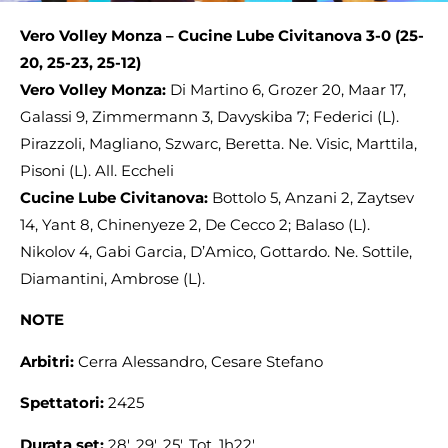
Vero Volley Monza – Cucine Lube Civitanova 3-0 (25-
20, 25-23, 25-12)
Vero Volley Monza:
Di Martino 6, Grozer 20, Maar 17,
Galassi 9, Zimmermann 3, Davyskiba 7; Federici (L).
Pirazzoli, Magliano, Szwarc, Beretta. Ne. Visic, Marttila,
Pisoni (L). All. Eccheli
Cucine Lube Civitanova:
Bottolo 5, Anzani 2, Zaytsev
14, Yant 8, Chinenyeze 2, De Cecco 2; Balaso (L).
Nikolov 4, Gabi Garcia, D’Amico, Gottardo. Ne. Sottile,
Diamantini, Ambrose (L).
NOTE
Arbitri:
Cerra Alessandro, Cesare Stefano
Spettatori:
2425
Durata set:
28′, 29′, 25′. Tot. 1h22′