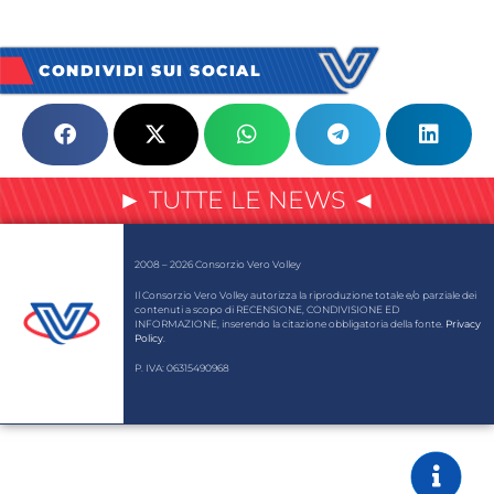
CONDIVIDI SUI SOCIAL
► TUTTE LE NEWS ◄
2008 – 2026 Consorzio Vero Volley
Il Consorzio Vero Volley autorizza la riproduzione totale e/o parziale dei
contenuti a scopo di RECENSIONE, CONDIVISIONE ED
INFORMAZIONE, inserendo la citazione obbligatoria della fonte.
Privacy
Policy
.
P. IVA: 06315490968