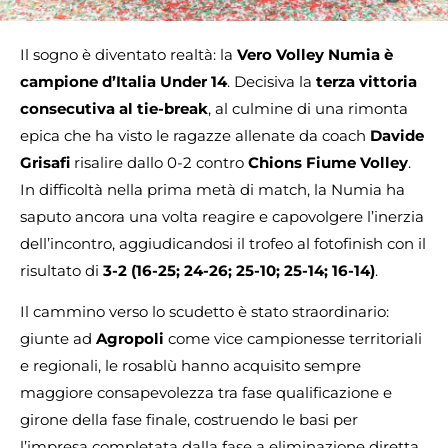
Il sogno è diventato realtà: la
Vero Volley Numia è
campione d’Italia Under 14
. Decisiva la
terza vittoria
consecutiva al tie-break
, al culmine di una rimonta
epica che ha visto le ragazze allenate da coach
Davide
Grisafi
risalire dallo 0-2 contro
Chions Fiume Volley
.
In difficoltà nella prima metà di match, la Numia ha
saputo ancora una volta reagire e capovolgere l’inerzia
dell’incontro, aggiudicandosi il trofeo al fotofinish con il
risultato di
3-2 (16-25; 24-26; 25-10; 25-14; 16-14)
.
Il cammino verso lo scudetto è stato straordinario:
giunte ad
Agropoli
come vice campionesse territoriali
e regionali, le rosablù hanno acquisito sempre
maggiore consapevolezza tra fase qualificazione e
girone della fase finale, costruendo le basi per
l’impresa completata dalla fase a eliminazione diretta.