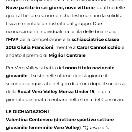
Nove partite in sei giorni, nove vittorie
, quattro delle
quali al tie-break: numeri che testimoniano la solidità
fisica e mentale dimostrata dal gruppo. Due
riconoscimenti individuali tra le fila delle brianzole:
l’
MVP
della competizione è la
schiacciatrice classe
2013 Giulia Francioni
, mentre a
Carol Cannolicchio
è
andato il premio di
Miglior Centrale
.
Per Vero Volley si tratta del
nono titolo nazionale
giovanile
, il sesto nelle ultime due stagioni e il
secondo conquistato nel giro di un’ora dopo il successo
della
Socaf Vero Volley Monza Under 15
, in una
giornata destinata a entrare nella storia del Consorzio.
LE DICHIARAZIONI
Valentina Centenero (direttore sportivo settore
giovanile femminile Vero Volley)
;
“Questo è lo