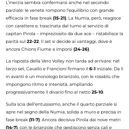
L’inerzia sembra confermarsi anche nel secondo
parziale: le venete rompono l’equilibrio con grande
efficacia in fase break
(15-21)
. La Numia, però, reagisce
con carattere e, trascinata dal turno al servizio di
capitan Pirola – impreziosito da due ace – ristabilisce la
parità sul
22-22
. Il set si decide ai vantaggi, dove è
ancora Chions Fiume a imporsi
(24-26)
.
La risposta della Vero Volley non tarda ad arrivare: nel
terzo set, Cavallo e Francioni firmano il
6-1
iniziale. Da lì
in avanti è un monologo brianzolo, con le rosablù che
impongono ritmo e intensità, ampliando
progressivamente il divario fino al netto
25-10
.
Sulla scia dell’entusiasmo, anche il quarto parziale si
apre nel segno della Numia, solida a muro e precisa in
fase break
(11-7)
. Ancora decisiva Pirola dai nove metri
(14-7)
, con le brianzole che gestiscono senza cali e