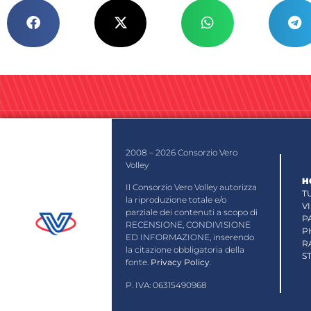
2008 – 2026 Consorzio Vero
Volley
H
Il Consorzio Vero Volley autorizza
T
la riproduzione totale e/o
V
parziale dei contenuti a scopo di
P
RECENSIONE, CONDIVISIONE
P
ED INFORMAZIONE, inserendo
R
la citazione obbligatoria della
S
fonte.
Privacy Policy
.
P. IVA: 06315490968