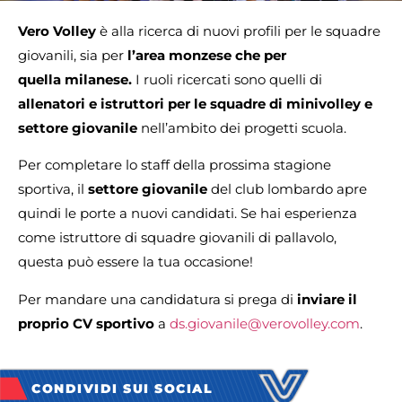
Vero Volley
è alla ricerca di nuovi profili per le squadre
giovanili, sia per
l’area monzese che per
quella milanese.
I ruoli ricercati sono quelli di
allenatori e istruttori per le squadre di minivolley e
settore giovanile
nell’ambito dei progetti scuola.
Per completare lo staff della prossima stagione
sportiva, il
settore giovanile
del club lombardo apre
quindi le porte a nuovi candidati. Se hai esperienza
come istruttore di squadre giovanili di pallavolo,
questa può essere la tua occasione!
Per mandare una candidatura si prega di
inviare il
proprio CV sportivo
a
ds.giovanile@verovolley.com
.
CONDIVIDI SUI SOCIAL