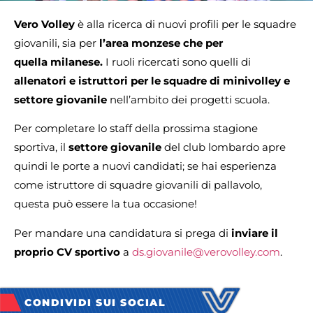
Vero Volley
è alla ricerca di nuovi profili per le squadre
giovanili, sia per
l’area monzese che per
quella milanese.
I ruoli ricercati sono quelli di
allenatori e istruttori per le squadre di minivolley e
settore giovanile
nell’ambito dei progetti scuola.
Per completare lo staff della prossima stagione
sportiva, il
settore giovanile
del club lombardo apre
quindi le porte a nuovi candidati; se hai esperienza
come istruttore di squadre giovanili di pallavolo,
questa può essere la tua occasione!
Per mandare una candidatura si prega di
inviare il
proprio CV sportivo
a
ds.giovanile@verovolley.com
.
CONDIVIDI SUI SOCIAL