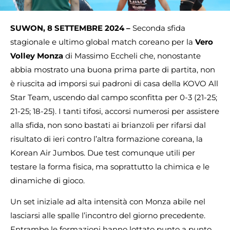
SUWON, 8 SETTEMBRE 2024 –
Seconda sfida
stagionale e ultimo global match coreano per la
Vero
Volley Monza
di Massimo Eccheli che, nonostante
abbia mostrato una buona prima parte di partita, non
è riuscita ad imporsi sui padroni di casa della KOVO All
Star Team, uscendo dal campo sconfitta per 0-3 (21-25;
21-25; 18-25). I tanti tifosi, accorsi numerosi per assistere
alla sfida, non sono bastati ai brianzoli per rifarsi dal
risultato di ieri contro l’altra formazione coreana, la
Korean Air Jumbos. Due test comunque utili per
testare la forma fisica, ma soprattutto la chimica e le
dinamiche di gioco.
Un set iniziale ad alta intensità con Monza abile nel
lasciarsi alle spalle l’incontro del giorno precedente.
Entrambe le formazioni hanno lottato punto a punto