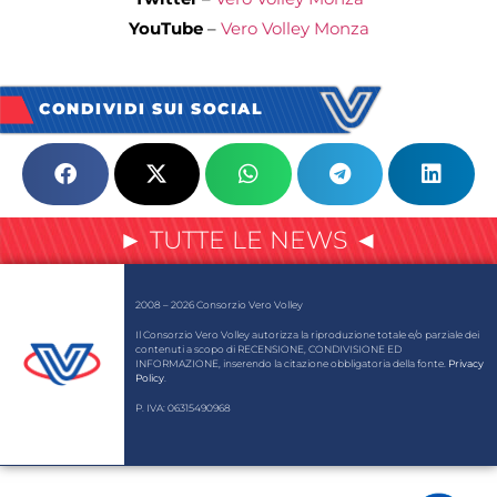
YouTube
–
Vero Volley Monza
CONDIVIDI SUI SOCIAL
► TUTTE LE NEWS ◄
2008 – 2026 Consorzio Vero Volley
Il Consorzio Vero Volley autorizza la riproduzione totale e/o parziale dei
contenuti a scopo di RECENSIONE, CONDIVISIONE ED
INFORMAZIONE, inserendo la citazione obbligatoria della fonte.
Privacy
Policy
.
P. IVA: 06315490968