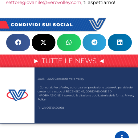
settoregiovanile@verovolley.com
, ti aspettiamo!
CONDIVIDI SUI SOCIAL
► TUTTE LE NEWS ◄
2008 – 2026 Consorzio Vero Volley
Il Consorzio Vero Volley autorizza la riproduzione totale e/o parziale dei
contenuti a scopo di RECENSIONE, CONDIVISIONE ED
INFORMAZIONE, inserendo la citazione obbligatoria della fonte.
Privacy
Policy
.
P. IVA: 06315490968