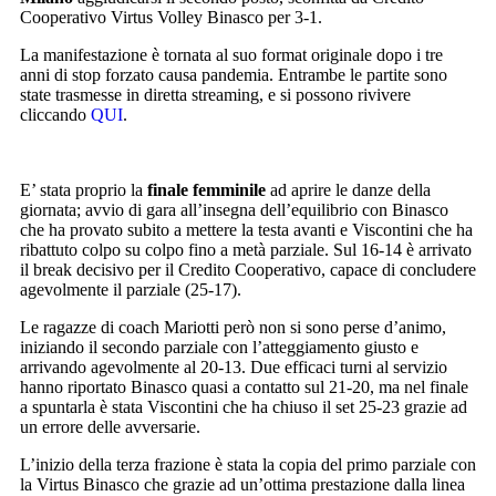
Cooperativo Virtus Volley Binasco per 3-1.
La manifestazione è tornata al suo format originale dopo i tre
anni di stop forzato causa pandemia. Entrambe le partite sono
state trasmesse in diretta streaming, e si possono rivivere
cliccando
QUI
.
E’ stata proprio la
finale femminile
ad aprire le danze della
giornata; avvio di gara all’insegna dell’equilibrio con Binasco
che ha provato subito a mettere la testa avanti e Viscontini che ha
ribattuto colpo su colpo fino a metà parziale. Sul 16-14 è arrivato
il break decisivo per il Credito Cooperativo, capace di concludere
agevolmente il parziale (25-17).
Le ragazze di coach Mariotti però non si sono perse d’animo,
iniziando il secondo parziale con l’atteggiamento giusto e
arrivando agevolmente al 20-13. Due efficaci turni al servizio
hanno riportato Binasco quasi a contatto sul 21-20, ma nel finale
a spuntarla è stata Viscontini che ha chiuso il set 25-23 grazie ad
un errore delle avversarie.
L’inizio della terza frazione è stata la copia del primo parziale con
la Virtus Binasco che grazie ad un’ottima prestazione dalla linea