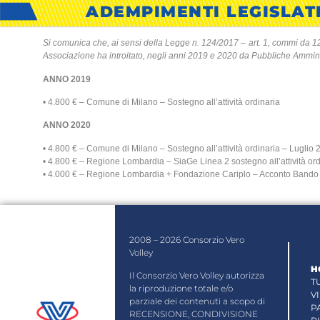
ADEMPIMENTI LEGISLAT
Si comunica che, ai sensi della Legge n. 124/2017 – art. 1, commi da 1
Associazione ha introitato, negli anni 2019 e 2020 da Pubbliche Amministr
ANNO 2019
• 4.800 € – Comune di Milano – Sostegno all’attività ordinaria
ANNO 2020
• 4.800 € – Comune di Milano – Sostegno all’attività ordinaria – Luglio
• 4.800 € – Regione Lombardia – SiaGe Linea 2 sostegno all’attività ord
• 4.000 € – Regione Lombardia + Fondazione Cariplo – Acconto Bando “E’
2008 – 2026 Consorzio Vero
Volley
H
Il Consorzio Vero Volley autorizza
T
la riproduzione totale e/o
V
parziale dei contenuti a scopo di
P
RECENSIONE, CONDIVISIONE