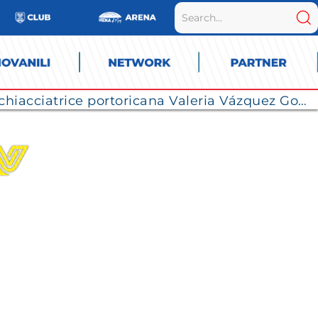
La Numia Vero Volley completa il roster: la schiacciatrice portoricana Valeria Vázquez Gomez è l’ultimo innesto di Milano per la stagione 2026/2027