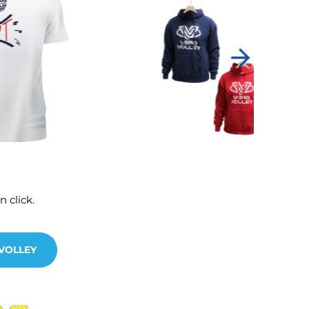
 click.
 VOLLEY