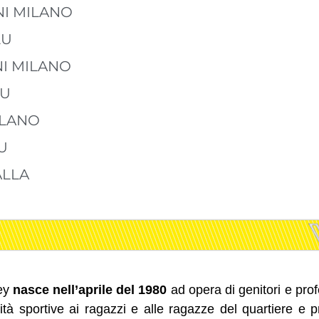
NI MILANO
LU
NI MILANO
LU
ILANO
U
ALLA
ley
nasce nell’aprile del 1980
ad opera di genitori e prof
ttività sportive ai ragazzi e alle ragazze del quartiere e