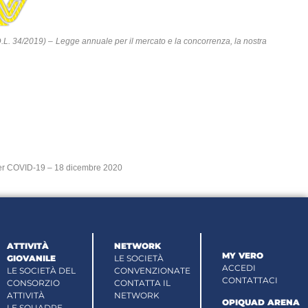
.L. 34/2019) – Legge annuale per il mercato e la concorrenza, la nostra
i per COVID-19 – 18 dicembre 2020
ATTIVITÀ
NETWORK
MY VERO
GIOVANILE
LE SOCIETÀ
ACCEDI
LE SOCIETÀ DEL
CONVENZIONATE
CONTATTACI
CONSORZIO
CONTATTA IL
ATTIVITÀ
NETWORK
OPIQUAD ARENA
LE SQUADRE