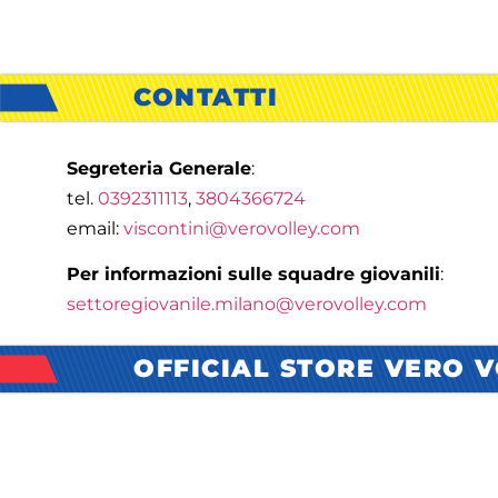
CONTATTI
Segreteria Generale
:
tel.
0392311113
,
3804366724
email:
viscontini@verovolley.com
Per informazioni sulle squadre giovanili
:
settoregiovanile.milano@verovolley.com
OFFICIAL STORE VERO 