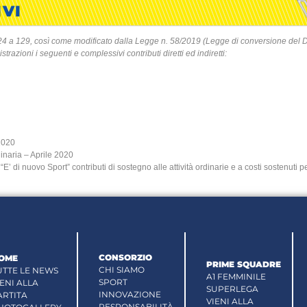
IVI
24 a 129, così come modificato dalla Legge n. 58/2019 (Legge di conversione del D
azioni i seguenti e complessivi contributi diretti ed indiretti:
 2020
inaria – Aprile 2020
 di nuovo Sport” contributi di sostegno alle attività ordinarie e a costi sostenut
CONSORZIO
OME
PRIME SQUADRE
CHI SIAMO
UTTE LE NEWS
A1 FEMMINILE
SPORT
IENI ALLA
SUPERLEGA
INNOVAZIONE
ARTITA
VIENI ALLA
RESPONSABILITÀ