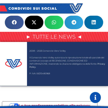
CONDIVIDI SUI SOCIAL
► TUTTE LE NEWS ◄
2008 – 2026 Consorzio Vero Volley
Il Consorzio Vero Volley autorizza la riproduzione totale e/o parziale dei
contenuti a scopo di RECENSIONE, CONDIVISIONE ED
INFORMAZIONE, inserendo la citazione obbligatoria della fonte.
Privacy
Policy
.
P. IVA: 06315490968
Le tue preferenze relative alla privacy