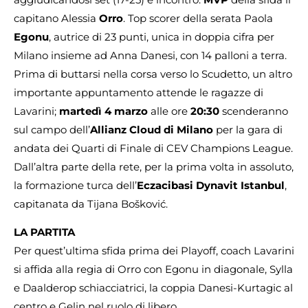
capitano Alessia
Orro
. Top scorer della serata Paola
Egonu
, autrice di 23 punti, unica in doppia cifra per
Milano insieme ad Anna Danesi, con 14 palloni a terra.
Prima di buttarsi nella corsa verso lo Scudetto, un altro
importante appuntamento attende le ragazze di
Lavarini;
martedì 4 marzo
alle ore
20:30
scenderanno
sul campo dell’
Allianz Cloud di Milano
per la gara di
andata dei Quarti di Finale di CEV Champions League.
Dall’altra parte della rete, per la prima volta in assoluto,
la formazione turca dell’
Eczacibasi Dynavit Istanbul
,
capitanata da Tijana Bošković.
LA PARTITA
Per quest’ultima sfida prima dei Playoff, coach Lavarini
si affida alla regia di Orro con Egonu in diagonale, Sylla
e Daalderop schiacciatrici, la coppia Danesi-Kurtagic al
centro e Gelin nel ruolo di libero.