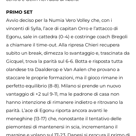
PRIMO SET
Avvio deciso per la Numia Vero Volley che, con i
vincenti di Sylla, l’ace di capitan Orro e l’attacco di
Egonu, sale in cattedra (0-4) e costringe coach Bregoli
a chiamare il time-out. Alla ripresa Chieri recupera
subito un break, dimezza lo svantaggio e, trascinata da
Gicquel, trova la parità sul 6-6. Botta e risposta tutta
olandese tra Daalderop e Van Aalen che provano a
staccare le proprie formazioni, ma il gioco rimane in
perfetto equilibrio (8-8). Milano si prende un nuovo
vantaggio di +2 sul 9-11, ma le padrone di casa non
hanno intenzione di rimanere indietro e ritrovano la
parità. L’ace di Egonu riporta ancora avanti le
meneghine (13-17) che, nonostante il tentativo delle
piemontesi di mantenersi in scia, incrementano il
margine e volano sul 17-23. Danesi si procura il primo di