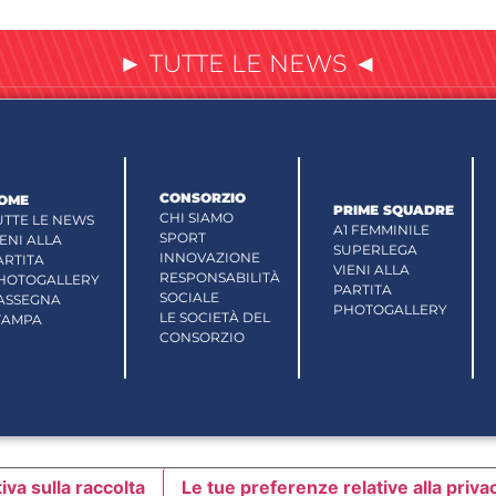
► TUTTE LE NEWS ◄
CONSORZIO
OME
PRIME SQUADRE
CHI SIAMO
UTTE LE NEWS
A1 FEMMINILE
SPORT
IENI ALLA
SUPERLEGA
INNOVAZIONE
ARTITA
VIENI ALLA
RESPONSABILITÀ
HOTOGALLERY
PARTITA
SOCIALE
ASSEGNA
PHOTOGALLERY
LE SOCIETÀ DEL
TAMPA
CONSORZIO
iva sulla raccolta
Le tue preferenze relative alla priva