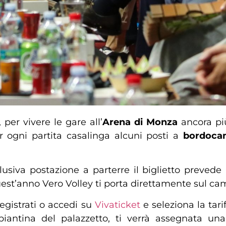
 per vivere le gare all’
Arena di Monza
ancora più
 ogni partita casalinga alcuni posti a
bordoca
lusiva postazione a parterre il biglietto preved
est’anno Vero Volley ti porta direttamente sul ca
egistrati o accedi su
Vivaticket
e seleziona la tarif
 piantina del palazzetto, ti verrà assegnata u