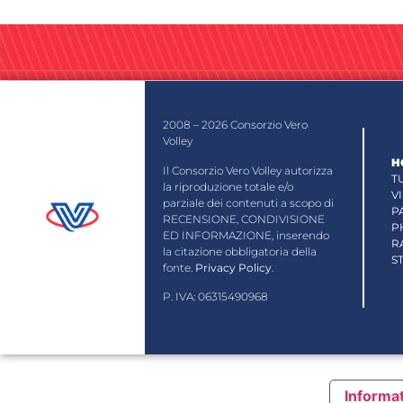
2008 – 2026 Consorzio Vero
Volley
H
Il Consorzio Vero Volley autorizza
T
la riproduzione totale e/o
V
parziale dei contenuti a scopo di
P
RECENSIONE, CONDIVISIONE
P
ED INFORMAZIONE, inserendo
R
la citazione obbligatoria della
S
fonte.
Privacy Policy
.
P. IVA: 06315490968
Informat