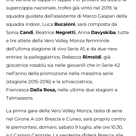
supercoppa nazionale, trofeo già vinto nel 2019, la
squadra guidata dall’assistente di Marco Gaspari della
squadra indoor, Luca
Bucaioni
, sarà composta da
Sonia
Candi
, Beatrice
Negretti
, Anna
Davyskiba
, tutte
e tre atlete della Vero Volley Monza femminile
dell’ultima stagione di vivo Serie A1, e da due new
entries: la palleggiatrice, Rebecca
Rimoldi
, già
giocatrice rosablù sia nelle giovanili che in Serie A2
nell’anno della promozione nella massima serie
(stagione 2015-2016) e la schiacciatrice,
Francesca
Dalla Rosa,
nelle ultime due stagioni a
Talmassons.
La prima gara della Vero Volley Monza, testa di serie
nel Girone A con Brescia e Cuneo, sarà proprio contro
le piemontesi, domani, sabato 9 luglio, alle ore 10.30,
sul Campo Centrale. La perdente sfiderà Brescia alle