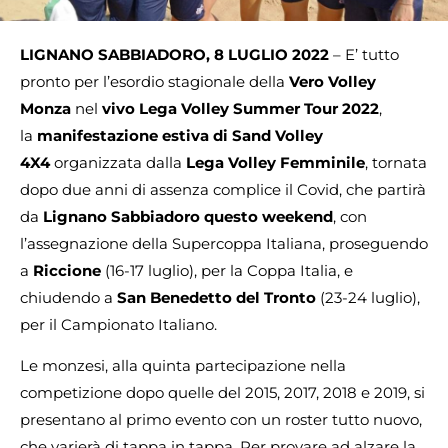
LIGNANO SABBIADORO, 8 LUGLIO 2022
– E’ tutto
pronto per l’esordio stagionale della
Vero Volley
Monza
nel
vivo Lega Volley Summer Tour 2022
,
la
manifestazione estiva di Sand Volley
4X4
organizzata dalla
Lega Volley Femminile
, tornata
dopo due anni di assenza complice il Covid, che partirà
da
Lignano Sabbiadoro questo weekend
, con
l’assegnazione della Supercoppa Italiana, proseguendo
a
Riccione
(16-17 luglio), per la Coppa Italia, e
chiudendo a
San Benedetto del Tronto
(23-24 luglio),
per il Campionato Italiano.
Le monzesi, alla quinta partecipazione nella
competizione dopo quelle del 2015, 2017, 2018 e 2019, si
presentano al primo evento con un roster tutto nuovo,
che varierà di tappa in tappa. Per provare ad alzare la