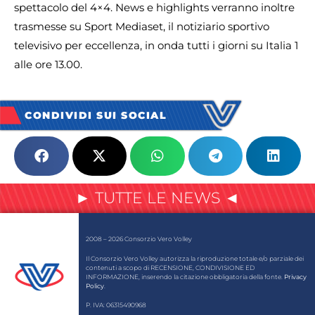
spettacolo del 4×4. News e highlights verranno inoltre
trasmesse su Sport Mediaset, il notiziario sportivo
televisivo per eccellenza, in onda tutti i giorni su Italia 1
alle ore 13.00.
CONDIVIDI SUI SOCIAL
► TUTTE LE NEWS ◄
2008 – 2026 Consorzio Vero Volley
Il Consorzio Vero Volley autorizza la riproduzione totale e/o parziale dei
contenuti a scopo di RECENSIONE, CONDIVISIONE ED
INFORMAZIONE, inserendo la citazione obbligatoria della fonte.
Privacy
Policy
.
P. IVA: 06315490968