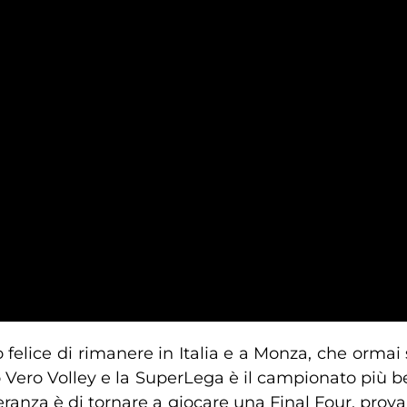
 felice di rimanere in Italia e a Monza, che orma
o Vero Volley e la SuperLega è il campionato più b
eranza è di tornare a giocare una Final Four, provan