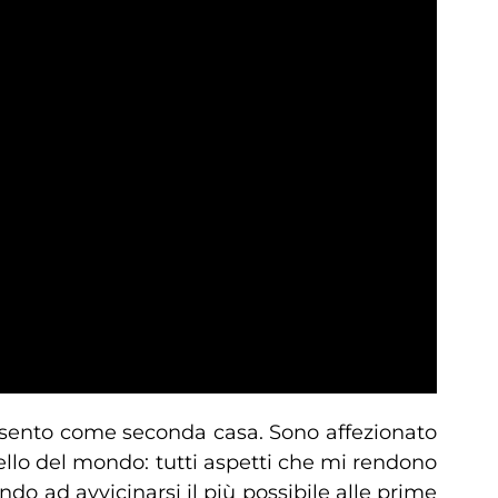
i sento come seconda casa. Sono affezionato
ello del mondo: tutti aspetti che mi rendono
do ad avvicinarsi il più possibile alle prime