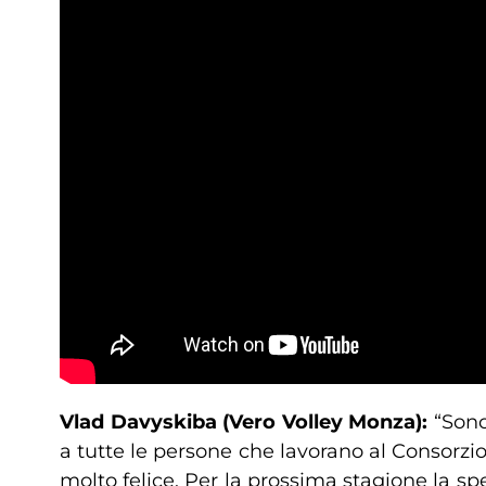
Vlad Davyskiba (Vero Volley Monza):
“Sono
a tutte le persone che lavorano al Consorzi
molto felice. Per la prossima stagione la sp