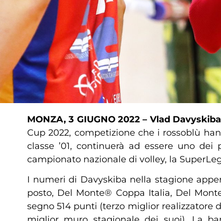
MONZA, 3 GIUGNO 2022 – Vlad Davyskib
Cup 2022, competizione che i rossoblù hanno 
classe ’01, continuerà ad essere uno dei
campionato nazionale di volley, la SuperL
I numeri di Davyskiba nella stagione appen
posto, Del Monte® Coppa Italia, Del Mont
segno 514 punti (terzo miglior realizzatore 
miglior muro stagionale dei suoi). La ba