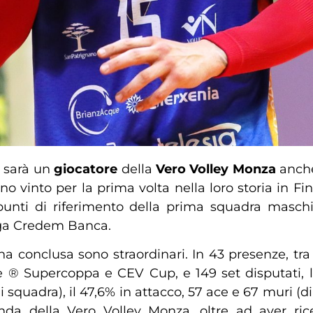
a
sarà un
giocatore
della
Vero Volley Monza
anche
vinto per la prima volta nella loro storia in Fina
 punti di riferimento della prima squadra masch
ega Credem Banca.
a conclusa sono straordinari. In 43 presenze, tra
e ® Supercoppa e CEV Cup, e 149 set disputati, 
di squadra), il 47,6% in attacco, 57 ace e 67 muri
nda della Vero Volley Monza, oltre ad aver rice