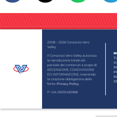
2008 – 2026 Consorzio Vero
Volley
H
Il Consorzio Vero Volley autorizza
T
la riproduzione totale e/o
V
parziale dei contenuti a scopo di
P
RECENSIONE, CONDIVISIONE
P
ED INFORMAZIONE, inserendo
R
la citazione obbligatoria della
S
fonte.
Privacy Policy
.
P. IVA: 06315490968