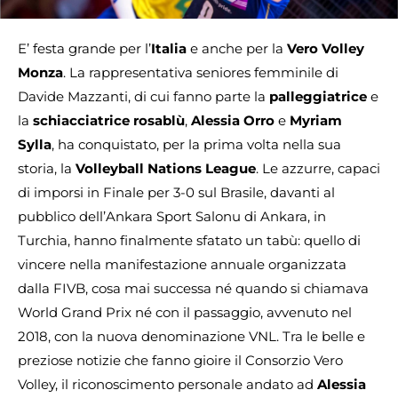
E’ festa grande per l’
Italia
e anche per la
Vero Volley
Monza
. La rappresentativa seniores femminile di
Davide Mazzanti, di cui fanno parte la
palleggiatrice
e
la
schiacciatrice
rosablù
,
Alessia Orro
e
Myriam
Sylla
, ha conquistato, per la prima volta nella sua
storia, la
Volleyball Nations League
. Le azzurre, capaci
di imporsi in Finale per 3-0 sul Brasile, davanti al
pubblico dell’Ankara Sport Salonu di Ankara, in
Turchia, hanno finalmente sfatato un tabù: quello di
vincere nella manifestazione annuale organizzata
dalla FIVB, cosa mai successa né quando si chiamava
World Grand Prix né con il passaggio, avvenuto nel
2018, con la nuova denominazione VNL. Tra le belle e
preziose notizie che fanno gioire il Consorzio Vero
Volley, il riconoscimento personale andato ad
Alessia