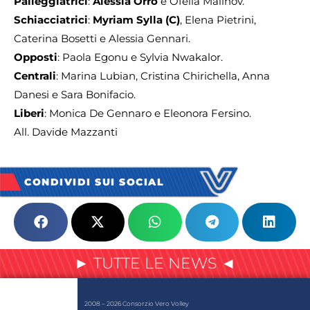
Palleggiatrici
:
Alessia Orro
e Ofelia Malinov.
Schiacciatrici
:
Myriam Sylla (C)
, Elena Pietrini,
Caterina Bosetti e Alessia Gennari.
Opposti
: Paola Egonu e Sylvia Nwakalor.
Centrali
: Marina Lubian, Cristina Chirichella, Anna
Danesi e Sara Bonifacio.
Liberi
: Monica De Gennaro e Eleonora Fersino.
All. Davide Mazzanti
CONDIVIDI SUI SOCIAL
► TUTTE LE NEWS ◄
2008 – 2026 Consorzio Vero Volley