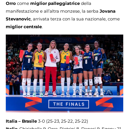
Orro
come
miglior
palleggiatrice
della
manifestazione e all’altra monzese, la serba
Jovana
Stevanovic
, arrivata terza con la sua nazionale, come
miglior
centrale
.
Italia – Brasile
3-0 (25-23, 25-22, 25-22)
Italia
: Chirichella 9, Orro, Pietrini 8, Danesi 9, Egonu 21,