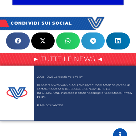
CONDIVIDI SUI SOCIAL
► TUTTE LE NEWS ◄
2008 – 2026 Consorzio Vero Volley
Il Consorzio Vero Volley autorizza la riproduzione totale e/o parziale dei
contenuti a scopo di RECENSIONE, CONDIVISIONE ED
INFORMAZIONE, inserendo la citazione obbligatoria della fonte.
Privacy
Policy
.
P. IVA: 06315490968