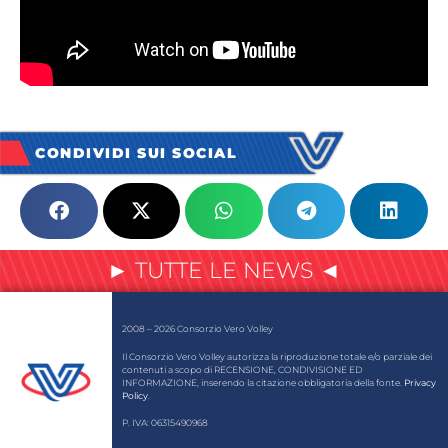
CONDIVIDI SUI SOCIAL
► TUTTE LE NEWS ◄
2008 – 2026 Consorzio Vero Volley
Il Consorzio Vero Volley autorizza la riproduzione totale e/o parziale dei
contenuti a scopo di RECENSIONE, CONDIVISIONE ED
INFORMAZIONE, inserendo la citazione obbligatoria della fonte.
Privacy
Policy
.
P. IVA: 06315490968