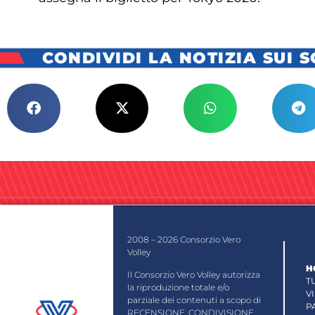
CONDIVIDI LA NOTIZIA SUI 
2008 – 2026 Consorzio Vero
Volley
H
Il Consorzio Vero Volley autorizza
T
la riproduzione totale e/o
V
parziale dei contenuti a scopo di
P
RECENSIONE, CONDIVISIONE