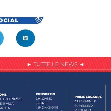
SOCIAL
► TUTTE LE NEWS ◄
CONSORZIO
OME
PRIME SQUADRE
CHI SIAMO
UTTE LE NEWS
A1 FEMMINILE
SPORT
IENI ALLA
SUPERLEGA
INNOVAZIONE
ARTITA
VIENI ALLA