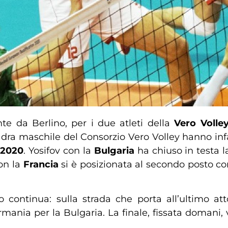
e da Berlino, per i due atleti della
Vero Volle
adra maschile del Consorzio Vero Volley hanno infat
 2020
. Yosifov con la
Bulgaria
ha chiuso in testa la
on la
Francia
si è posizionata al secondo posto con
o continua: sulla strada che porta all’ultimo at
rmania per la Bulgaria. La finale, fissata domani, 