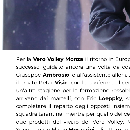
Per la
Vero Volley Monza
il ritorno in Euro
successo, guidato ancora una volta da 
Giuseppe
Ambrosio
, e all’assistente allen
il croato Petar
Visic
, con le conferme al ce
un’altra stagione per la formazione rosso
arrivano dai martelli, con Eric
Loeppky
, 
completare il reparto degli opposti insi
squadra tarantina, mentre per quello dei ce
due prodotti del vivaio del Vero Volley:
SuperLega, e Flavio
Morazzini
, direttament