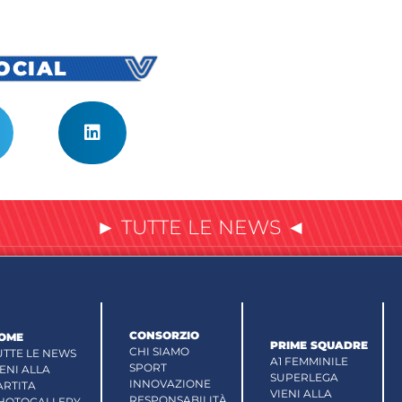
SOCIAL
► TUTTE LE NEWS ◄
CONSORZIO
OME
PRIME SQUADRE
CHI SIAMO
UTTE LE NEWS
A1 FEMMINILE
SPORT
IENI ALLA
SUPERLEGA
INNOVAZIONE
ARTITA
VIENI ALLA
RESPONSABILITÀ
HOTOGALLERY