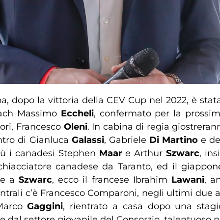
pa, dopo la vittoria della CEV Cup nel 2022, è stata 
coach Massimo
Eccheli
, confermato per la prossim
atori, Francesco
Oleni
. In cabina di regia giostrera
ntro di Gianluca
Galassi
, Gabriele
Di Martino
e de
blù i canadesi Stephen
Maar
e Arthur
Szwarc
, in
schiacciatore canadese da Taranto, ed il giappo
eme a
Szwarc
, ecco il francese Ibrahim
Lawani
, a
ntrali c’è Francesco Comparoni, negli ultimi due an
 Marco
Gaggini
, rientrato a casa dopo una stag
e dal settore giovanile del Consorzio, talentuoso p