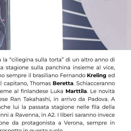
la “ciliegina sulla torta” di un altro anno di
a stagione sulla panchina insieme al vice,
nno sempre il brasiliano Fernando
Kreling
ed
l capitano, Thomas
Beretta
. Schiacceranno
sieme al finlandese Luka
Marttila
. Le novità
nese Ran Takahashi, in arrivo da Padova. A
nche lui la passata stagione nelle fila della
ni a Ravenna, in A2. I liberi saranno invece
ione da protagonista a Verona, sempre in
rospetto in questo ruolo.