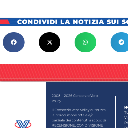
CONDIVIDI LA NOTIZIA SUI 
2008 – 2026 Consorzio Vero
Volley
H
Il Consorzio Vero Volley autorizza
T
la riproduzione totale e/o
V
parziale dei contenuti a scopo di
P
RECENSIONE, CONDIVISIONE
P