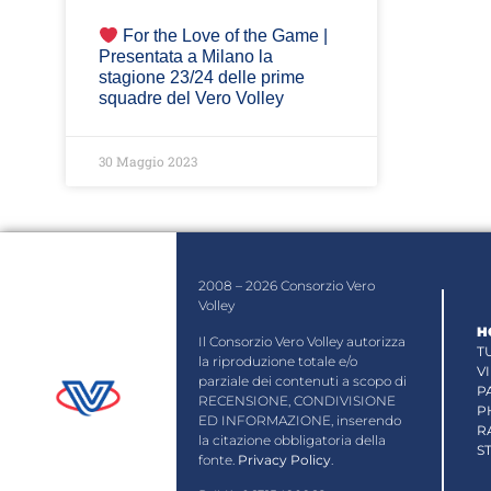
For the Love of the Game |
Presentata a Milano la
stagione 23/24 delle prime
squadre del Vero Volley
30 Maggio 2023
2008 – 2026 Consorzio Vero
Volley
H
Il Consorzio Vero Volley autorizza
T
la riproduzione totale e/o
V
parziale dei contenuti a scopo di
P
RECENSIONE, CONDIVISIONE
P
ED INFORMAZIONE, inserendo
R
la citazione obbligatoria della
S
fonte.
Privacy Policy
.