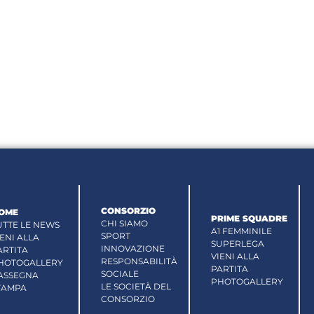
CONSORZIO
OME
PRIME SQUADRE
CHI SIAMO
UTTE LE NEWS
A1 FEMMINILE
SPORT
IENI ALLA
SUPERLEGA
INNOVAZIONE
ARTITA
VIENI ALLA
RESPONSABILITÀ
HOTOGALLERY
PARTITA
SOCIALE
ASSEGNA
PHOTOGALLERY
LE SOCIETÀ DEL
TAMPA
CONSORZIO