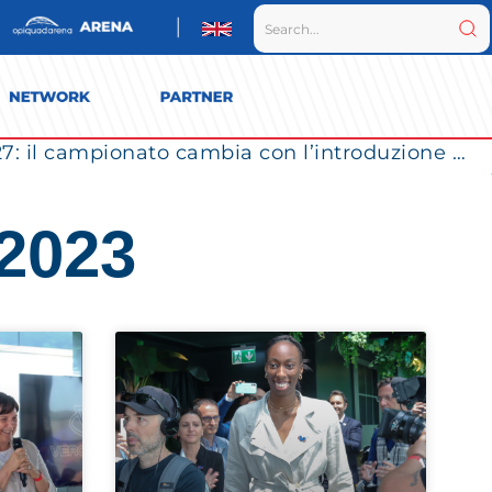
Vero Volley Monza verso la SuperLega 2026/27: il campionato cambia con l’introduzione dei Play Out
 2023