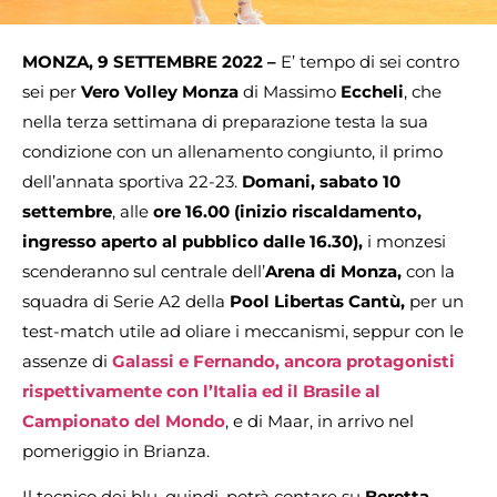
MONZA, 9 SETTEMBRE 2022 –
E’ tempo di sei contro
sei per
Vero Volley Monza
di Massimo
Eccheli
, che
nella terza settimana di preparazione testa la sua
condizione con un allenamento congiunto, il primo
dell’annata sportiva 22-23.
Domani, sabato 10
settembre
, alle
ore 16.00 (inizio riscaldamento,
ingresso aperto al pubblico dalle 16.30),
i monzesi
scenderanno sul centrale dell’
Arena di Monza,
con la
squadra di Serie A2 della
Pool Libertas Cantù,
per un
test-match utile ad oliare i meccanismi, seppur con le
assenze di
Galassi e Fernando, ancora protagonisti
rispettivamente con l’Italia ed il Brasile al
Campionato del Mondo
, e di Maar, in arrivo nel
pomeriggio in Brianza.
Il tecnico dei blu, quindi, potrà contare su
Beretta
,