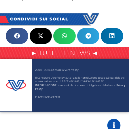
CONDIVIDI SUI SOCIAL
► TUTTE LE NEWS ◄
2008 – 2026 Consorzio Vero Volley
Il Consorzio Vero Volley autorizza la riproduzione totale e/o parziale dei
contenuti a scopo di RECENSIONE, CONDIVISIONE ED
INFORMAZIONE, inserendo la citazione obbligatoria della fonte.
Privacy
Policy
.
P. IVA: 06315490968